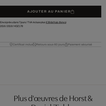
AJOUTER AU PANIER
Envoi prévu dans 7 jours /
TVA incluse plus
€ 39
de frais d'envoi
2016
/
2019
/
HDZ178
Certificat inclus
Retours sous 60 jours
Paiement sécurisé
Plus d'œuvres de Horst &