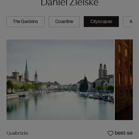
Daniel Zielske
The Gardens
Coastline
Cityscapes
Artis
Quaibrücke
best-selle