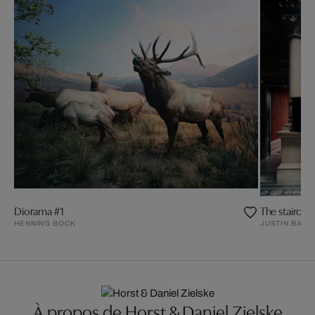
Diorama #1
The staircas
HENNING BOCK
JUSTIN BART
À propos de Horst & Daniel Zielske