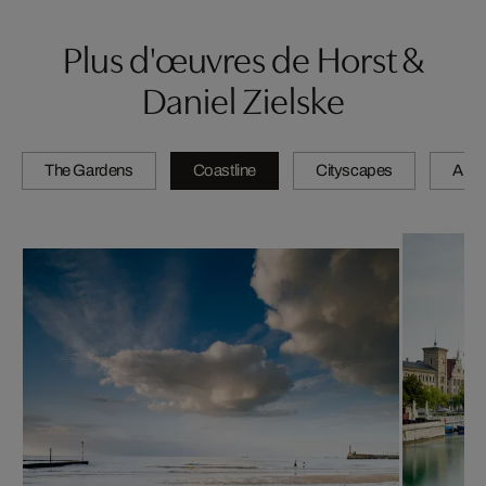
Plus d'œuvres de Horst &
Daniel Zielske
The Gardens
Coastline
Cityscapes
Artis