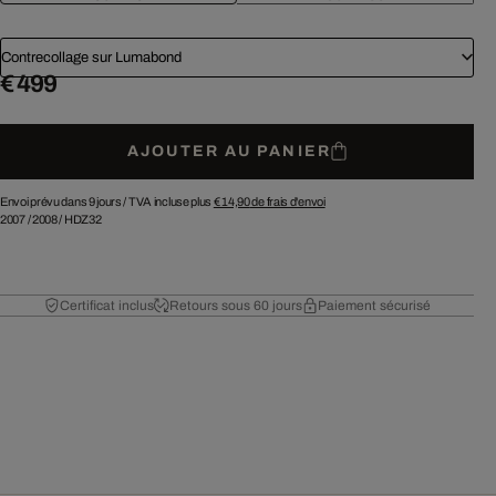
Contrecollage sur Lumabond
€ 499
AJOUTER AU PANIER
Envoi prévu dans 9 jours /
TVA incluse plus
€ 14,90
de frais d'envoi
2007
/
2008
/
HDZ32
Certificat inclus
Retours sous 60 jours
Paiement sécurisé