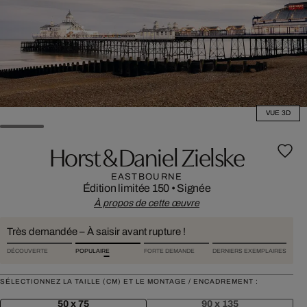
VUE 3D
Horst & Daniel Zielske
EASTBOURNE
Édition limitée 150
•
Signée
À propos de cette œuvre
Très demandée – À saisir avant rupture !
DÉCOUVERTE
POPULAIRE
FORTE DEMANDE
DERNIERS EXEMPLAIRES
SÉLECTIONNEZ LA TAILLE (CM) ET LE MONTAGE / ENCADREMENT :
50 x 75
90 x 135