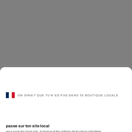
ON DIRAIT QUE TU N'ES PAS DANS TA BOUTIQUE LOCALE
passe sur ton site local
pour avoir les bons prix, la langue et les options de livraison adaptées