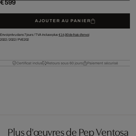
€ 599
AJOUTER AU PANIER
Envoi prévu dans 7 jours /
TVA incluse plus
€ 14,90
de frais d'envoi
2022
/
2022
/
PVE202
Certificat inclus
Retours sous 60 jours
Paiement sécurisé
Plus d'œuvres de Pep Ventosa