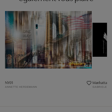
NY01
Manhattan B
ANNETTE HERDEMANN
GABRIELE CR