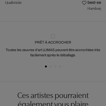
Quaibrücke
best-selle
Hamburg, Sp
PRÊT À ACCROCHER
Toutes les œuvres d'art LUMAS peuvent être accrochées très
facilement après le déballage.
Ces artistes pourraient
également vous plaire