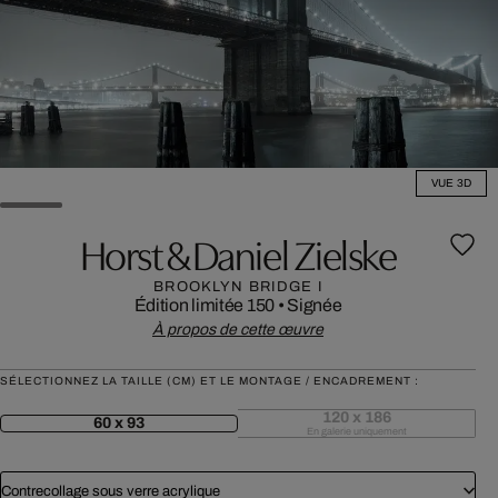
VUE 3D
Horst & Daniel Zielske
BROOKLYN BRIDGE I
Édition limitée 150
•
Signée
À propos de cette œuvre
SÉLECTIONNEZ LA TAILLE (CM) ET LE MONTAGE / ENCADREMENT :
120 x 186
60 x 93
En galerie uniquement
Contrecollage sous verre acrylique