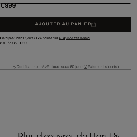
€ 899
AJOUTER AU PANIER
Envoi prévu dans 7 jours /
TVA incluse plus
€ 14,90
de frais d'envoi
2011
/
2012
/
HDZ60
Certificat inclus
Retours sous 60 jours
Paiement sécurisé
Plus d'œuvres de Horst &