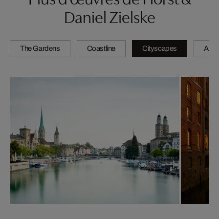
Daniel Zielske
The Gardens
Coastline
Cityscapes
Artis