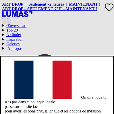
ART DROP | Seulement 72 heures | MAINTENANT !
ART DROP – SEULEMENT 72H – MAINTENANT !
Œuvres d'art
Top 20
Artfinder
Inspiration
Galeries
À propos
On dirait que tu
n'es pas dans ta boutique locale
passe sur ton site local
pour avoir les bons prix, la langue et les options de livraison