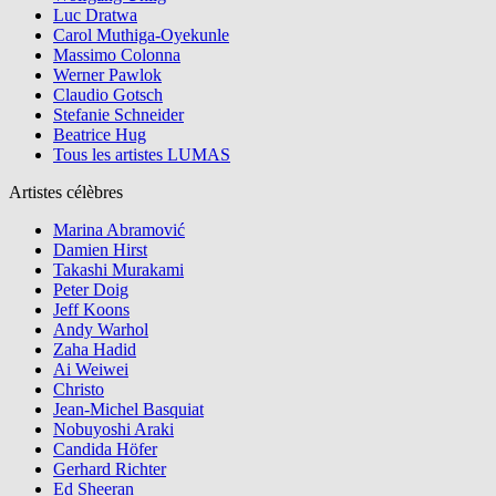
Luc Dratwa
Carol Muthiga-Oyekunle
Massimo Colonna
Werner Pawlok
Claudio Gotsch
Stefanie Schneider
Beatrice Hug
Tous les artistes LUMAS
Artistes célèbres
Marina Abramović
Damien Hirst
Takashi Murakami
Peter Doig
Jeff Koons
Andy Warhol
Zaha Hadid
Ai Weiwei
Christo
Jean-Michel Basquiat
Nobuyoshi Araki
Candida Höfer
Gerhard Richter
Ed Sheeran