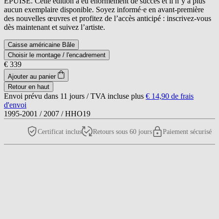
ÉPUISÉ. Cette édition a eu énormément de succès et il n’y a plus
aucun exemplaire disponible. Soyez informé·e en avant-première
des nouvelles œuvres et profitez de l’accès anticipé : inscrivez-vous
dès maintenant et suivez l’artiste.
Caisse américaine Bâle
Choisir le montage / l'encadrement
€ 339
Ajouter au panier
Retour en haut
Envoi prévu dans 11 jours /
TVA incluse plus
€ 14,90
de frais
d'envoi
1995-2001
/
2007
/
HHO19
Certificat inclus
Retours sous 60 jours
Paiement sécurisé