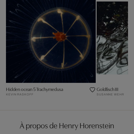
Hidden ocean 5 Trachymedusa
Goldfisch III
KEVIN RASKOFF
SUSANNE WEHR
À propos de Henry Horenstein