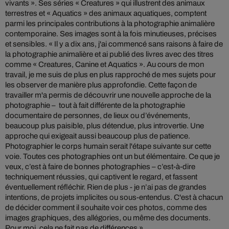
vivants ». Ses séries « Creatures » qui illustrent des animaux
terrestres et « Aquatics » des animaux aquatiques, comptent
parmi les principales contributions à la photographie animalière
contemporaine. Ses images sont à la fois minutieuses, précises
et sensibles. « Il y a dix ans, j'ai commencé sans raisons à faire de
la photographie animalière et ai publié des livres avec des titres
comme « Creatures, Canine et Aquatics ». Au cours de mon
travail, je me suis de plus en plus rapproché de mes sujets pour
les observer de manière plus approfondie. Cette façon de
travailler m'a permis de découvrir une nouvelle approche de la
photographie – tout à fait différente de la photographie
documentaire de personnes, de lieux ou d’événements,
beaucoup plus paisible, plus détendue, plus introvertie. Une
approche qui exigeait aussi beaucoup plus de patience.
Photographier le corps humain serait l'étape suivante sur cette
voie. Toutes ces photographies ont un but élémentaire. Ce que je
veux, c’est à faire de bonnes photographies – c’est-à-dire
techniquement réussies, qui captivent le regard, et fassent
éventuellement réfléchir. Rien de plus - je n’ai pas de grandes
intentions, de projets implicites ou sous-entendus. C'est à chacun
de décider comment il souhaite voir ces photos, comme des
images graphiques, des allégories, ou même des documents.
Pour moi, cela ne fait pas de différences ».