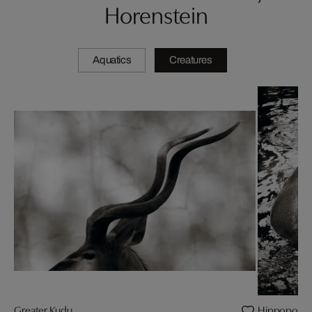
Horenstein
Aquatics
Creatures
Greater Kudu
Hippopota