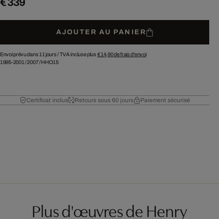
€ 339
AJOUTER AU PANIER
Envoi prévu dans 11 jours /
TVA incluse plus
€ 14,90
de frais d'envoi
1995-2001
/
2007
/
HHO15
Certificat inclus
Retours sous 60 jours
Paiement sécurisé
Plus d'œuvres de Henry