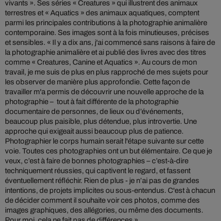
vivants ». Ses séries « Creatures » qui illustrent des animaux
terrestres et « Aquatics » des animaux aquatiques, comptent
parmi les principales contributions à la photographie animalière
contemporaine. Ses images sont à la fois minutieuses, précises
et sensibles. « Il y a dix ans, j'ai commencé sans raisons à faire de
la photographie animalière et ai publié des livres avec des titres
comme « Creatures, Canine et Aquatics ». Au cours de mon
travail, je me suis de plus en plus rapproché de mes sujets pour
les observer de manière plus approfondie. Cette façon de
travailler m'a permis de découvrir une nouvelle approche de la
photographie – tout à fait différente de la photographie
documentaire de personnes, de lieux ou d’événements,
beaucoup plus paisible, plus détendue, plus introvertie. Une
approche qui exigeait aussi beaucoup plus de patience.
Photographier le corps humain serait l'étape suivante sur cette
voie. Toutes ces photographies ont un but élémentaire. Ce que je
veux, c’est à faire de bonnes photographies – c’est-à-dire
techniquement réussies, qui captivent le regard, et fassent
éventuellement réfléchir. Rien de plus - je n’ai pas de grandes
intentions, de projets implicites ou sous-entendus. C'est à chacun
de décider comment il souhaite voir ces photos, comme des
images graphiques, des allégories, ou même des documents.
Pour moi, cela ne fait pas de différences ».