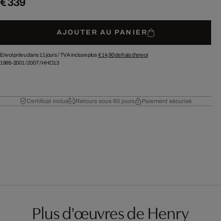
€ 339
AJOUTER AU PANIER
Envoi prévu dans 11 jours /
TVA incluse plus
€ 14,90
de frais d'envoi
1995-2001
/
2007
/
HHO13
Certificat inclus
Retours sous 60 jours
Paiement sécurisé
Plus d'œuvres de Henry