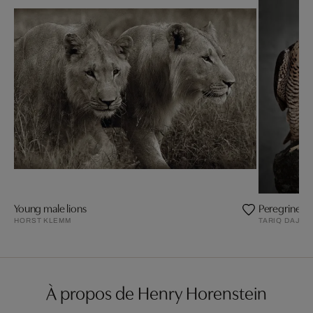
Young male lions
Peregrine H
HORST KLEMM
TARIQ DAJAN
À propos de Henry Horenstein