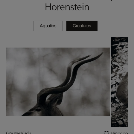
Horenstein
Aquatics
Creatures
Greater Kudu
Hippopota