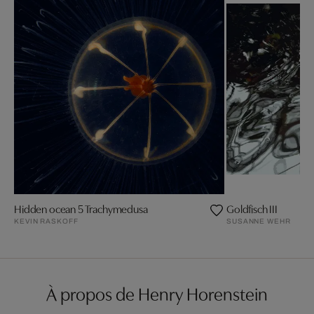
Hidden ocean 5 Trachymedusa
Goldfisch III
KEVIN RASKOFF
SUSANNE WEHR
À propos de Henry Horenstein