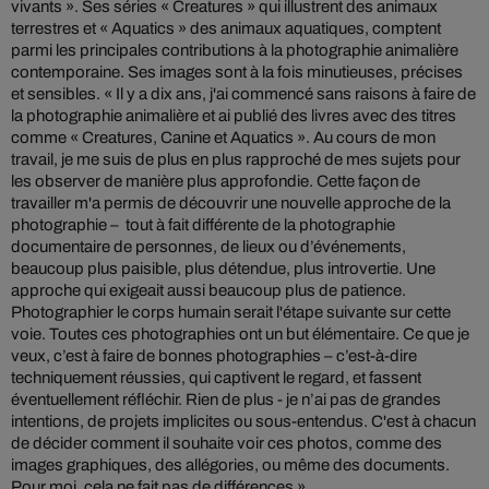
vivants ». Ses séries « Creatures » qui illustrent des animaux
terrestres et « Aquatics » des animaux aquatiques, comptent
parmi les principales contributions à la photographie animalière
contemporaine. Ses images sont à la fois minutieuses, précises
et sensibles. « Il y a dix ans, j'ai commencé sans raisons à faire de
la photographie animalière et ai publié des livres avec des titres
comme « Creatures, Canine et Aquatics ». Au cours de mon
travail, je me suis de plus en plus rapproché de mes sujets pour
les observer de manière plus approfondie. Cette façon de
travailler m'a permis de découvrir une nouvelle approche de la
photographie – tout à fait différente de la photographie
documentaire de personnes, de lieux ou d’événements,
beaucoup plus paisible, plus détendue, plus introvertie. Une
approche qui exigeait aussi beaucoup plus de patience.
Photographier le corps humain serait l'étape suivante sur cette
voie. Toutes ces photographies ont un but élémentaire. Ce que je
veux, c’est à faire de bonnes photographies – c’est-à-dire
techniquement réussies, qui captivent le regard, et fassent
éventuellement réfléchir. Rien de plus - je n’ai pas de grandes
intentions, de projets implicites ou sous-entendus. C'est à chacun
de décider comment il souhaite voir ces photos, comme des
images graphiques, des allégories, ou même des documents.
Pour moi, cela ne fait pas de différences ».