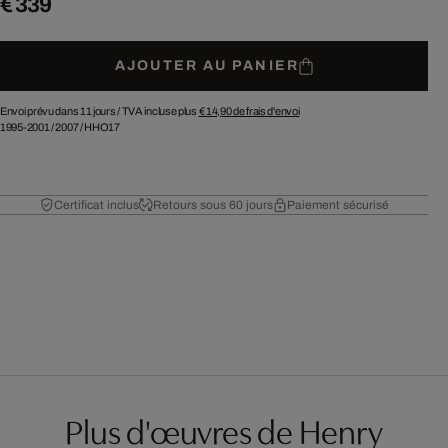
€ 339
AJOUTER AU PANIER
Envoi prévu dans 11 jours /
TVA incluse plus
€ 14,90
de frais d'envoi
1995-2001
/
2007
/
HHO17
Certificat inclus
Retours sous 60 jours
Paiement sécurisé
Plus d'œuvres de Henry