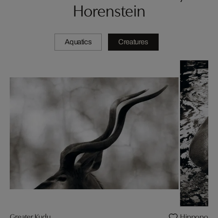
Horenstein
Aquatics
Creatures
Greater Kudu
Hippopota