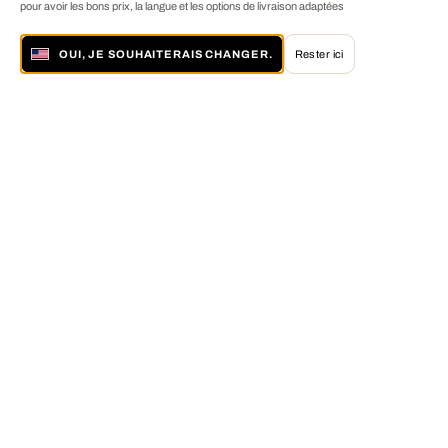
pour avoir les bons prix, la langue et les options de livraison adaptées
OUI, JE SOUHAITERAIS CHANGER.
Rester ici
À propos de LUMAS