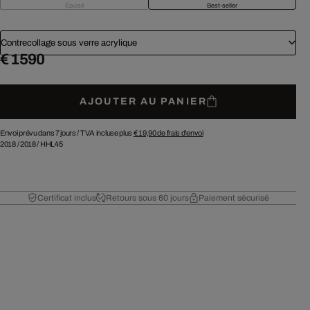
Épuisé
Best-seller
Contrecollage sous verre acrylique
€ 1 590
AJOUTER AU PANIER
Envoi prévu dans 7 jours /
TVA incluse plus
€ 19,90
de frais d'envoi
2018
/
2018
/
HHL45
Certificat inclus
Retours sous 60 jours
Paiement sécurisé