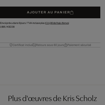
AJOUTER AU PANIER
Envoi prévu dans 9 jours /
TVA incluse plus
€ 14,90
de frais d'envoi
1995
/
KSC08
Certificat inclus
Retours sous 60 jours
Paiement sécurisé
Plus d'œuvres de Kris Scholz