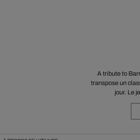
A tribute to Ba
transpose un class
jour. Le 