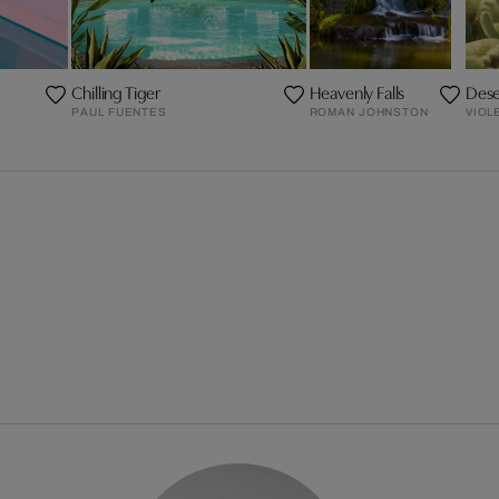
Chilling Tiger
Heavenly Falls
Dese
PAUL FUENTES
ROMAN JOHNSTON
VIOL