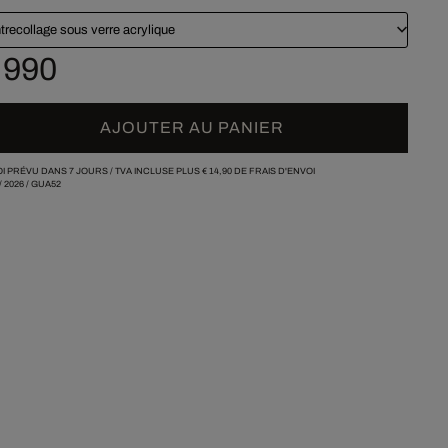
trecollage sous verre acrylique
 990
AJOUTER AU PANIER
I PRÉVU DANS 7 JOURS /
TVA INCLUSE PLUS
€ 14,90
DE FRAIS D'ENVOI
/
2026
/
GUA52