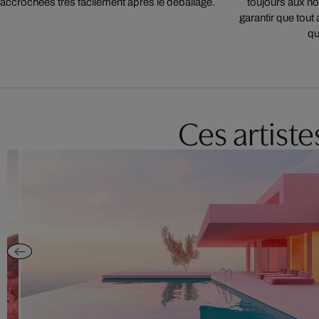
accrochées très facilement après le déballage.
toujours aux nor
garantir que tout 
qu
Ces artist