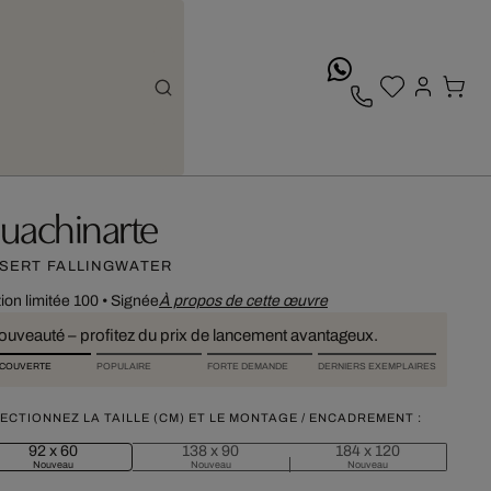
whatsApp
uachinarte
SERT FALLINGWATER
tion limitée 100
•
Signée
À propos de cette œuvre
ouveauté – profitez du prix de lancement avantageux.
COUVERTE
POPULAIRE
FORTE DEMANDE
DERNIERS EXEMPLAIRES
ECTIONNEZ LA TAILLE (CM) ET LE MONTAGE / ENCADREMENT :
92 x 60
138 x 90
184 x 120
Nouveau
Nouveau
Nouveau