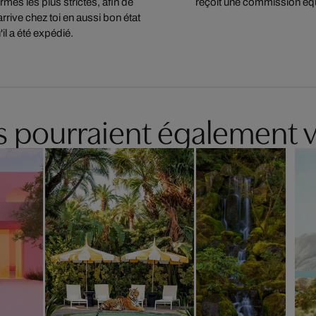
mes les plus strictes, afin de
reçoit une commission équ
arrive chez toi en aussi bon état
'il a été expédié.
es pourraient également v