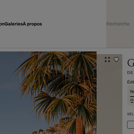
ion
Galeries
À propos
G
DE
Édi
N
DÉ
SÉL