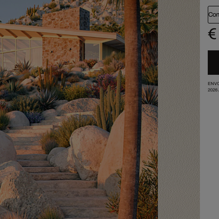
Con
€
ENVO
2026