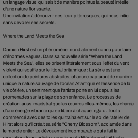
un langage visuel qui saisit de manière pointue la beauté irréelle
d'une nature florissante.
Une invitation à découvrir des lieux pittoresques, qui nous initie
sans dévoiler ses secrets.
Where the Land Meets the Sea
Damien Hirst est un phénomène mondialement connu pour faire
d'énormes vagues. Dans sa nouvelle série "Where the Land
Meets the Sea", elles se brisent littéralement sous l'effet du vent
violent qui souffle sur le littoral britannique : La série est une
collection de peintures abstraites, chacune capturant de manière
unique la nature sauvage de l'océan Atlantique et l'essence de la
vie côtière, un sentiment que l'artiste porte en lui depuis les
promenades sur la plage de son enfance. Le processus de
création, aussi magistral que les œuvres elles-mêmes, les charge
d'une énergie vibrante qui se libère à chaque regard. Tout a
commencé avec des toiles qui traînaient sur le sol de l'atelier de
Hirst alors qu'il créait sa série "Cherry Blossom", acclamée dans
le monde entier. Le dévouement incomparable qui a fait la
réputation de cet artiste exceptionnel a littéralement fait tache