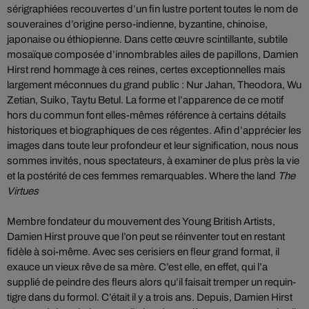
sérigraphiées recouvertes d’un fin lustre portent toutes le nom de
souveraines d’origine perso-indienne, byzantine, chinoise,
japonaise ou éthiopienne. Dans cette œuvre scintillante, subtile
mosaïque composée d’innombrables ailes de papillons, Damien
Hirst rend hommage à ces reines, certes exceptionnelles mais
largement méconnues du grand public : Nur Jahan, Theodora, Wu
Zetian, Suiko, Taytu Betul. La forme et l’apparence de ce motif
hors du commun font elles-mêmes référence à certains détails
historiques et biographiques de ces régentes. Afin d’apprécier les
images dans toute leur profondeur et leur signification, nous nous
sommes invités, nous spectateurs, à examiner de plus près la vie
et la postérité de ces femmes remarquables. Where the land
The
Virtues
Membre fondateur du mouvement des Young British Artists,
Damien Hirst prouve que l’on peut se réinventer tout en restant
fidèle à soi-même. Avec ses cerisiers en fleur grand format, il
exauce un vieux rêve de sa mère. C’est elle, en effet, qui l’a
supplié de peindre des fleurs alors qu’il faisait tremper un requin-
tigre dans du formol. C’était il y a trois ans. Depuis, Damien Hirst