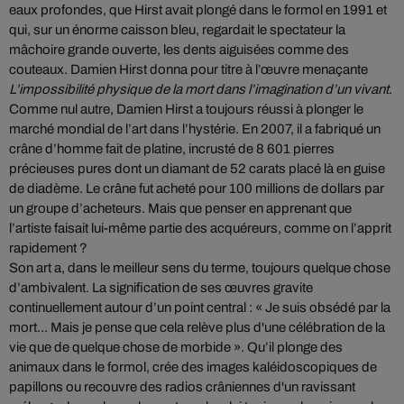
eaux profondes, que Hirst avait plongé dans le formol en 1991 et
qui, sur un énorme caisson bleu, regardait le spectateur la
mâchoire grande ouverte, les dents aiguisées comme des
couteaux. Damien Hirst donna pour titre à l’œuvre menaçante
L’impossibilité physique de la mort dans l’imagination d’un vivant
.
Comme nul autre, Damien Hirst a toujours réussi à plonger le
marché mondial de l’art dans l’hystérie. En 2007, il a fabriqué un
crâne d’homme fait de platine, incrusté de 8 601 pierres
précieuses pures dont un diamant de 52 carats placé là en guise
de diadème. Le crâne fut acheté pour 100 millions de dollars par
un groupe d’acheteurs. Mais que penser en apprenant que
l’artiste faisait lui-même partie des acquéreurs, comme on l’apprit
rapidement ?
Son art a, dans le meilleur sens du terme, toujours quelque chose
d’ambivalent. La signification de ses œuvres gravite
continuellement autour d’un point central : « Je suis obsédé par la
mort... Mais je pense que cela relève plus d'une célébration de la
vie que de quelque chose de morbide ». Qu’il plonge des
animaux dans le formol, crée des images kaléidoscopiques de
papillons ou recouvre des radios crâniennes d'un ravissant