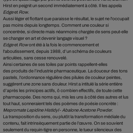
Hirst en peignit un second immédiatement à côté. Il les appela
Edge
et
Row
.
Aussi léger et flottant que paraisse le résultat, le sujet ne l'occupait
pas moins depuis longtemps. Comment une couleur si
concentrée, si directe mais néanmoins chargée de sens peut-elle
se changer en art et devenir langage visuel ?
Edge
et
Row
ont été à la fois le commencement et
l'aboutissement, depuis 1988, d’un schéma de couleurs
articulées, sans cesse renouvelé.
Ainsi certaines de ses toiles par points rappellent-elles
des produits de l’industrie pharmaceutique. La douceur des tons
pastels, l’ordonnance régulière des pilules de couleur peintes,
suggèrent une zone sans douleur. Hirst a intitulé la série entière
d’après les principes actifs, ô combien effectifs, de toute cette
pharmacopée. Des noms qui, mis les uns à côté des autres et lus
tout haut, sonneraient tels des poèmes de poésie concrète :
Mepromate Lepidine Histidyl
-
Abalone Acetone Powder
.
La transposition du sens, ou plutôt la transformation médiale du
contenu, fait intrinsèquement partie de l’œuvre. On se souvient
seulement du requin-tigre en personne, le tueur silencieux des