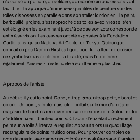
n’a cessé de peindre, en solitaire, de manière un peu excessive il
faut dire. Il a appliqué d’immenses quantités de peinture sur des
toiles disposées en parallèle dans son atelier londonien. Il a peint,
barbouillé, projeté, s’est approché des toiles avec ivresse, s’en
est éloigné en les examinant jusqu’à ce que son acte corresponde
enfin à sa vision. Les œuvres ont été exposées à la Fondation
Cartier ainsi qu’au National Art Center de Tokyo. Quiconque
connaît un peu Damien Hirst sait que, pour lui, la fleur de cerisier
ne symbolise pas seulement la beauté, mais l’éphémère
également. Ainsi est-il resté fidèle à son thème le plus cher.
À propos de l’artiste
Au début, il y eut le point. Rond, ni trop gros, ni trop petit, discret et
coloré. Un point, simple mais joli. Il brillait sur le mur d'un grand
magasin de Londres reconverti en salle d'exposition. Autour de lui
s’additionnaient d’autres points. Chacun d’eux était directement
peint sur la toile à intervalle régulier. Apparut alors un quadrillage
rectangulaire de points multicolores. Pour prouver combien ce
type de quadrillage par points colorés pouvait être varié, Damien