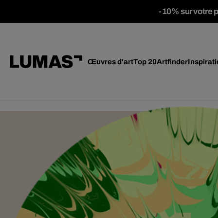
-10% sur votre 
Œuvres d'art
Top 20
Artfinder
Inspirat