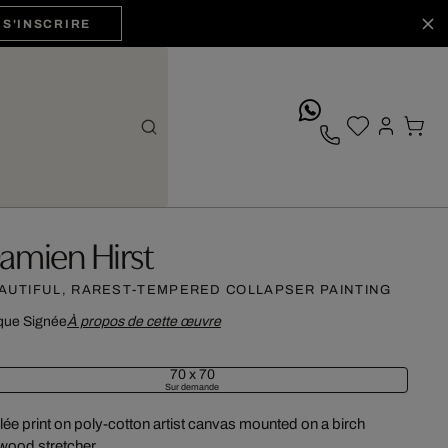
S'INSCRIRE
whatsApp
amien Hirst
AUTIFUL, RAREST-TEMPERED COLLAPSER PAINTING
que
Signée
À propos de cette œuvre
70 x 70
Sur demande
lée print on poly-cotton artist canvas mounted on a birch
wood stretcher