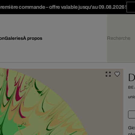
première commande – offre valable jusqu'au 09.08.2026 !
ion
Galeries
À propos
D
BE
uni
Gic
ply