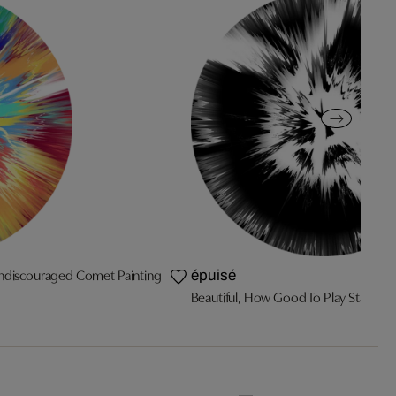
 Undiscouraged Comet Painting
épuisé
Beautiful, How Good To Play Star Clus