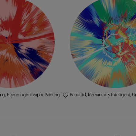
ling, Etymological Vapor Painting
Beautiful, Remarkably Intelligent,