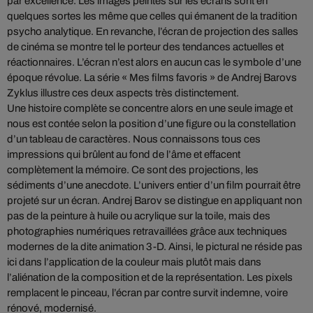
par excellence. Les images peintes sur les écrans sont en
quelques sortes les même que celles qui émanent de la tradition
psycho analytique. En revanche, l’écran de projection des salles
de cinéma se montre tel le porteur des tendances actuelles et
réactionnaires. L’écran n’est alors en aucun cas le symbole d’une
époque révolue. La série « Mes films favoris » de Andrej Barovs
Zyklus illustre ces deux aspects très distinctement.
Une histoire complète se concentre alors en une seule image et
nous est contée selon la position d’une figure ou la constellation
d’un tableau de caractères. Nous connaissons tous ces
impressions qui brûlent au fond de l’âme et effacent
complètement la mémoire. Ce sont des projections, les
sédiments d’une anecdote. L’univers entier d’un film pourrait être
projeté sur un écran. Andrej Barov se distingue en appliquant non
pas de la peinture à huile ou acrylique sur la toile, mais des
photographies numériques retravaillées grâce aux techniques
modernes de la dite animation 3-D. Ainsi, le pictural ne réside pas
ici dans l’application de la couleur mais plutôt mais dans
l’aliénation de la composition et de la représentation. Les pixels
remplacent le pinceau, l’écran par contre survit indemne, voire
rénové, modernisé.