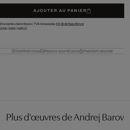
AJOUTER AU PANIER
Envoi prévu dans 9 jours /
TVA incluse plus
€ 9,90
de frais d'envoi
2006
/
2006
/
ABR22
Certificat inclus
Retours sous 60 jours
Paiement sécurisé
Plus d'œuvres de Andrej Barov