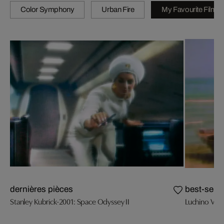
Color Symphony
Urban Fire
My Favourite Films
dernières pièces
best-selle
Stanley Kubrick-2001: Space Odyssey II
Luchino Visc