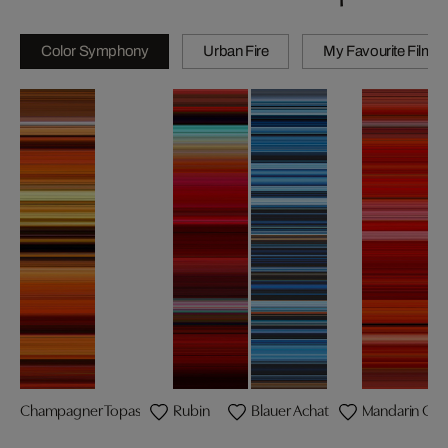
Color Symphony
Urban Fire
My Favourite Films
Champagner Topas
Rubin
Blauer Achat
Mandarin Gra