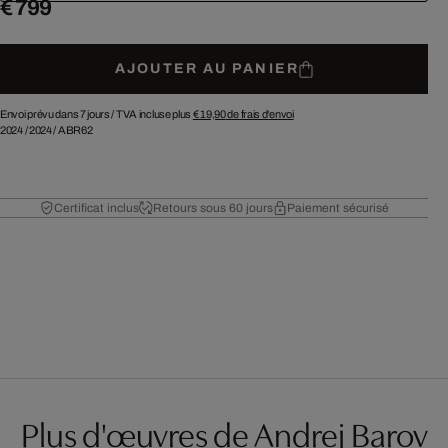
€ 799
AJOUTER AU PANIER
Envoi prévu dans 7 jours /
TVA incluse plus
€ 19,90
de frais d'envoi
2024
/
2024
/
ABR62
Certificat inclus
Retours sous 60 jours
Paiement sécurisé
Plus d'œuvres de Andrej Barov