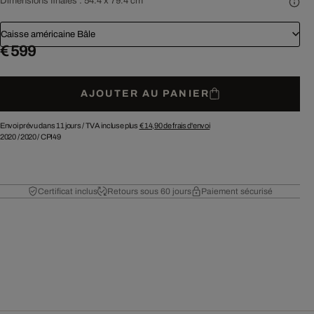
Dimensions finales :
54.4 x 79.4 cm
Caisse américaine Bâle
€ 599
AJOUTER AU PANIER
Envoi prévu dans 11 jours /
TVA incluse plus
€ 14,90
de frais d'envoi
2020
/
2020
/
CPI49
Certificat inclus
Retours sous 60 jours
Paiement sécurisé