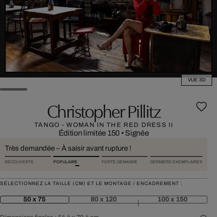
VUE 3D
Christopher Pillitz
TANGO - WOMAN IN THE RED DRESS II
Édition limitée 150
•
Signée
Très demandée – À saisir avant rupture !
DÉCOUVERTE
POPULAIRE
FORTE DEMANDE
DERNIERS EXEMPLAIRES
SÉLECTIONNEZ LA TAILLE (CM) ET LE MONTAGE / ENCADREMENT :
50 x 75
80 x 120
100 x 150