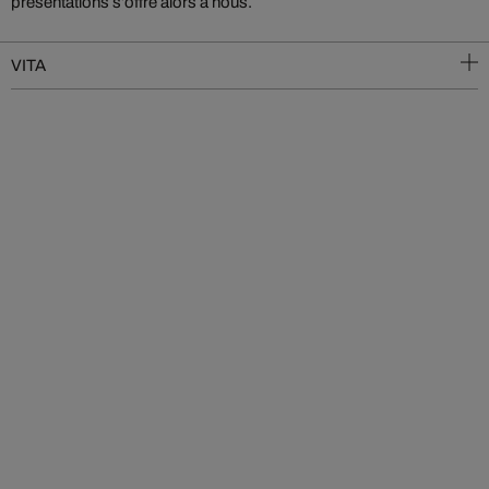
présentations s’offre alors à nous.
VITA