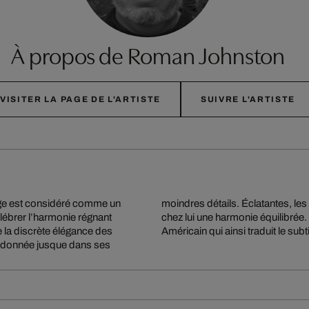
À propos de Roman Johnston
VISITER LA PAGE DE L'ARTISTE
SUIVRE L'ARTISTE
nage est considéré comme un
baignés de lumière évoquent
lébrer l’harmonie régnant
aitement révélée par cet
la discrète élégance des
Américain qui ainsi traduit le subt
 ordonnée jusque dans ses