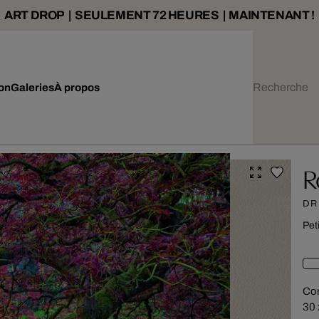
ART DROP | SEULEMENT 72 HEURES | MAINTENANT !
ion
Galeries
À propos
R
DR
Pet
Con
30 