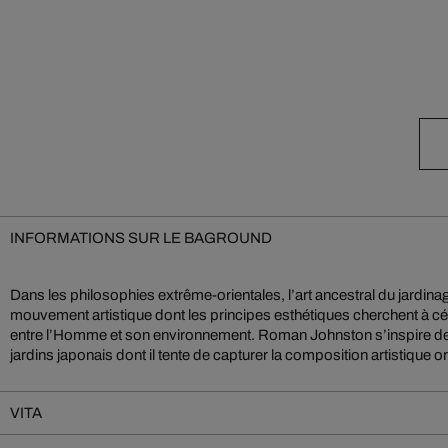
INFORMATIONS SUR LE BAGROUND
Dans les philosophies extrême-orientales, l’art ancestral du jardi
moindres détails. Éclatantes, les couleurs intenses des bosquets 
mouvement artistique dont les principes esthétiques cherchent à cé
chez lui une harmonie équilibrée. Leur beauté splendide est parf
entre l’Homme et son environnement. Roman Johnston s’inspire de 
jardins japonais dont il tente de capturer la composition artistique
VITA