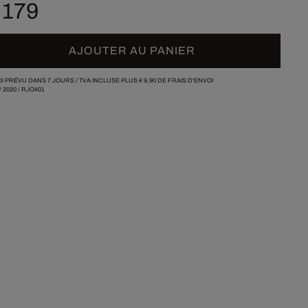
 179
AJOUTER AU PANIER
I PRÉVU DANS 7 JOURS /
TVA INCLUSE PLUS
€ 9,90
DE FRAIS D'ENVOI
/
2020
/
RJO401