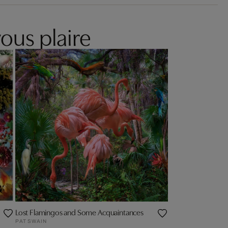
ous plaire
Lost Flamingos and Some Acquaintances
PAT SWAIN