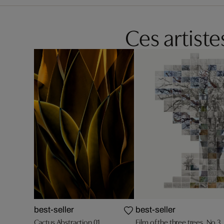
Ces artist
best-seller
best-seller
Cactus Abstraction 01
Film of the three trees, No 3