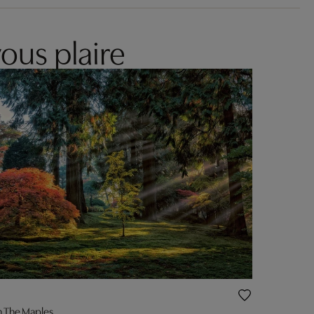
ous plaire
n The Maples