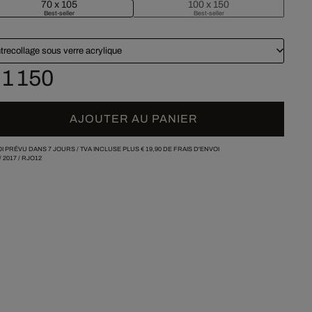
70 x 105
100 x 150
Best-seller
Best-seller
trecollage sous verre acrylique
 1 150
AJOUTER AU PANIER
I PRÉVU DANS 7 JOURS /
TVA INCLUSE PLUS
€ 19,90
DE FRAIS D'ENVOI
/
2017
/
RJO12