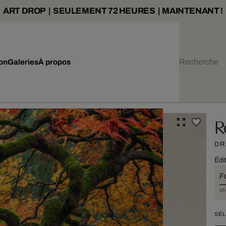
ART DROP | SEULEMENT 72 HEURES | MAINTENANT !
ion
Galeries
À propos
R
DR
Édi
F
DÉ
SÉL