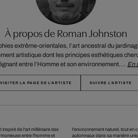
À propos de Roman Johnston
hies extrême-orientales, l’art ancestral du jardina
nt artistique dont les principes esthétiques cherc
régnant entre l’Homme et son environnement.…
En 
VISITER LA PAGE DE L'ARTISTE
SUIVRE L'ARTISTE
nspiré de l'art millénaire des
s impressionnant des arbres
armonieuse entre l'homme et
automnaux dans sa manière uniqu