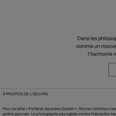
Dans les philosop
comme un mouveme
l’harmonie 
À PROPOS DE L’ŒUVRE
Pour sa série « Portland Japanese Garden », Roman Johnston s'est i
l'environnement naturel, tout en capturant le jeu de couleur
jardins japonais. Le photographe paysagiste montre l'interaction h