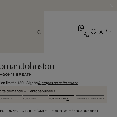
whatsApp
oman Johnston
AGON'S BREATH
tion limitée 150
•
Signée
À propos de cette œuvre
orte demande – Bientôt épuisée !
COUVERTE
POPULAIRE
FORTE DEMANDE
DERNIERS EXEMPLAIRES
ECTIONNEZ LA TAILLE (CM) ET LE MONTAGE / ENCADREMENT :