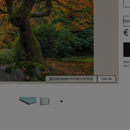
Con
€
ENVO
2017
VOIR DANS VOTRE ESPACE
VUE 3D