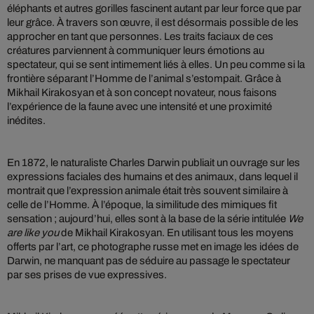
éléphants et autres gorilles fascinent autant par leur force que par
leur grâce. À travers son œuvre, il est désormais possible de les
approcher en tant que personnes. Les traits faciaux de ces
créatures parviennent à communiquer leurs émotions au
spectateur, qui se sent intimement liés à elles. Un peu comme si la
frontière séparant l’Homme de l’animal s’estompait. Grâce à
Mikhail Kirakosyan et à son concept novateur, nous faisons
l’expérience de la faune avec une intensité et une proximité
inédites.
En 1872, le naturaliste Charles Darwin publiait un ouvrage sur les
expressions faciales des humains et des animaux, dans lequel il
montrait que l’expression animale était très souvent similaire à
celle de l’Homme. À l’époque, la similitude des mimiques fit
sensation ; aujourd’hui, elles sont à la base de la série intitulée
We
are like you
de Mikhail Kirakosyan. En utilisant tous les moyens
offerts par l’art, ce photographe russe met en image les idées de
Darwin, ne manquant pas de séduire au passage le spectateur
par ses prises de vue expressives.