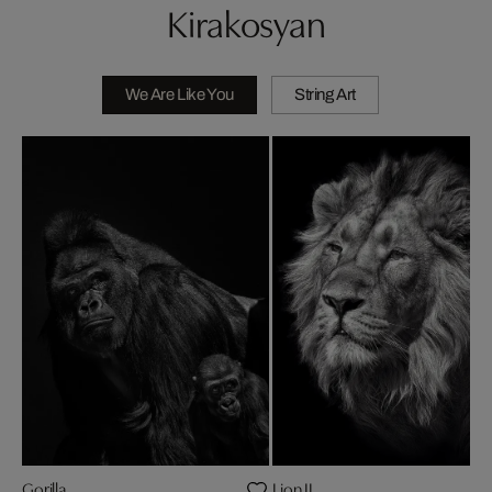
Kirakosyan
We Are Like You
String Art
Gorilla
Lion II