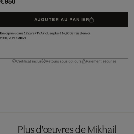
€ 950
AJOUTER AU PANIER
Envoi prévu dans 12 jours /
TVA incluse plus
€ 14,90
de frais d'envoi
2020
/
2021
/
MKI21
Certificat inclus
Retours sous 60 jours
Paiement sécurisé
Plus d'œuvres de Mikhail