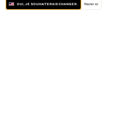
OUI, JE SOUHAITERAIS CHANGER.
Rester ici
À propos de LUMAS