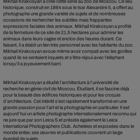
Mikhail Kirakosyan a créé cette série au zoo de Moscou. Ce lieu
historique, construit en 1864 sous le tsar Alexandre II, a offert au
photographe une grande variété de sujets et de nombreuses
occasions de rechercher les subtiles mais frappantes
expressions faciales des animaux. Mikhail Kirakosyan a profité
de la fermeture de ce site de 21,5 hectares pour admirer les
animaux dans leurs cages et enclos des heures durant. Ce
faisant, il a établi un lien très personnel avec les habitants du zoo.
Mikhail Kirakosyan avoue même avoir compati avec les gorilles
quand ils se sentaient inquiets et s’être réjoui avec l’éléphant
lorsqu’il a joyeusement barri.
Mikhail Kirakosyan a étudié l’architecture à l’université de
recherche en génie civil de Moscou. Étudiant, il se fascine déjà
pour la beauté des édifices historiques et pour les croquis
d’architecture. Cet intérêt s’est rapidement transformé en une
grande passion pour l’art et la photographie en particulier. Il est
aujourd’hui un artiste photographe internationalement reconnu qui
ne jure que par son Leica S et préside également le Leica
International Photographers Club. Achetées et exposées dans le
monde entier, ses œuvres et publications couvrent un large
éventail de sujets.