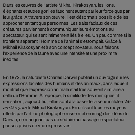
Dans les œuvres de l’artiste Mikhail Kirakosyan, les lions,
éléphants et autres gorilles fascinent autant par leur force que par
leur grâce. À travers son œuvre, il est désormais possible de les
approcher en tant que personnes. Les traits faciaux de ces
créatures parviennent à communiquer leurs émotions au
spectateur, qui se sent intimement liés à elles. Un peu comme si la
frontière séparant l’Homme de l’animal s’estompait. Grâce à
Mikhail Kirakosyan et à son concept novateur, nous faisons
l’expérience de la faune avec une intensité et une proximité
inédites.
En 1872, le naturaliste Charles Darwin publiait un ouvrage sur les
expressions faciales des humains et des animaux, dans lequel il
montrait que l’expression animale était très souvent similaire à
celle de l’Homme. À l’époque, la similitude des mimiques fit
sensation ; aujourd’hui, elles sont à la base de la série intitulée
We
are like you
de Mikhail Kirakosyan. En utilisant tous les moyens
offerts par l’art, ce photographe russe met en image les idées de
Darwin, ne manquant pas de séduire au passage le spectateur
par ses prises de vue expressives.