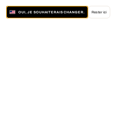
OUI, JE SOUHAITERAIS CHANGER.
Rester ici
À propos de LUMAS