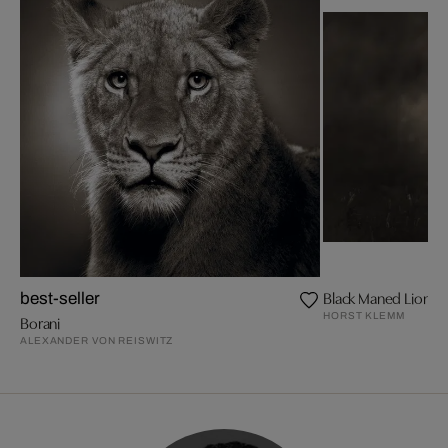
Black Maned Lion
best-seller
HORST KLEMM
Borani
ALEXANDER VON REISWITZ