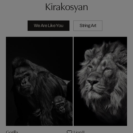
Kirakosyan
We Are Like You
String Art
Gorilla
Lion II