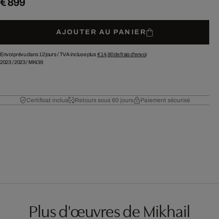
€ 899
AJOUTER AU PANIER
Envoi prévu dans 12 jours /
TVA incluse plus
€ 14,90
de frais d'envoi
2023
/
2023
/
MKI39
Certificat inclus
Retours sous 60 jours
Paiement sécurisé
Plus d'œuvres de Mikhail