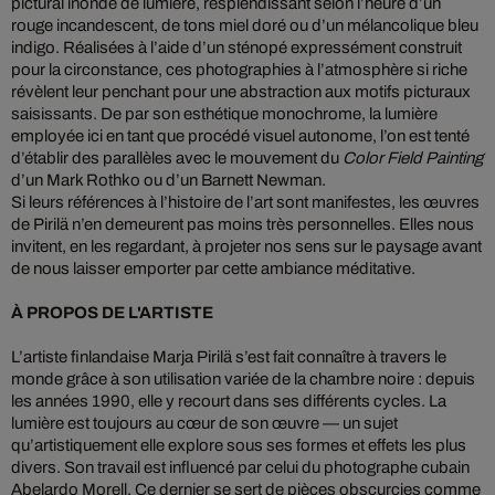
pictural inondé de lumière, resplendissant selon l’heure d’un
rouge incandescent, de tons miel doré ou d’un mélancolique bleu
indigo. Réalisées à l’aide d’un sténopé expressément construit
pour la circonstance, ces photographies à l’atmosphère si riche
révèlent leur penchant pour une abstraction aux motifs picturaux
saisissants. De par son esthétique monochrome, la lumière
employée ici en tant que procédé visuel autonome, l’on est tenté
d’établir des parallèles avec le mouvement du
Color Field Painting
d’un Mark Rothko ou d’un Barnett Newman.
Si leurs références à l’histoire de l’art sont manifestes, les œuvres
de Pirilä n’en demeurent pas moins très personnelles. Elles nous
invitent, en les regardant, à projeter nos sens sur le paysage avant
de nous laisser emporter par cette ambiance méditative.
À PROPOS DE L'ARTISTE
L’artiste finlandaise Marja Pirilä s’est fait connaître à travers le
monde grâce à son utilisation variée de la chambre noire : depuis
les années 1990, elle y recourt dans ses différents cycles. La
lumière est toujours au cœur de son œuvre — un sujet
qu’artistiquement elle explore sous ses formes et effets les plus
divers. Son travail est influencé par celui du photographe cubain
Abelardo Morell. Ce dernier se sert de pièces obscurcies comme