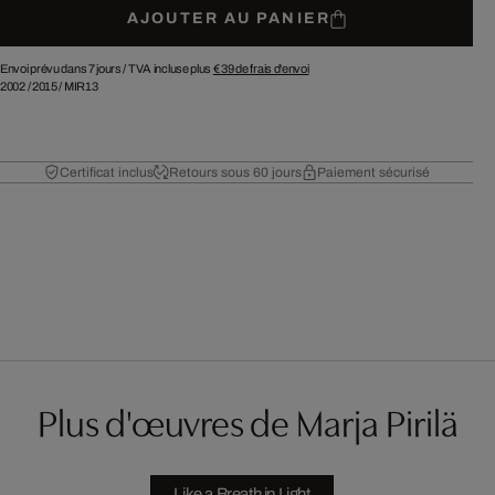
AJOUTER AU PANIER
Envoi prévu dans 7 jours /
TVA incluse plus
€ 39
de frais d'envoi
2002
/
2015
/
MIR13
Certificat inclus
Retours sous 60 jours
Paiement sécurisé
Plus d'œuvres de Marja Pirilä
Like a Breath in Light