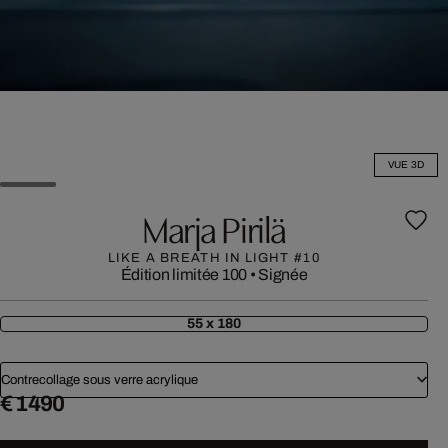
VUE 3D
Marja Pirilä
LIKE A BREATH IN LIGHT #10
Édition limitée 100
•
Signée
55 x 180
Contrecollage sous verre acrylique
€ 1 490