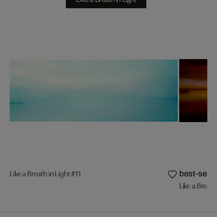
Like a Breath in Light #11
best-selle
Like a Breath