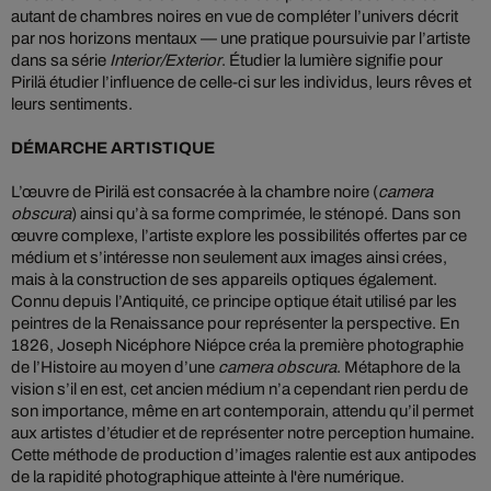
autant de chambres noires en vue de compléter l’univers décrit
par nos horizons mentaux — une pratique poursuivie par l’artiste
dans sa série
Interior/Exterior
. Étudier la lumière signifie pour
Pirilä étudier l’influence de celle-ci sur les individus, leurs rêves et
leurs sentiments.
DÉMARCHE ARTISTIQUE
L’œuvre de Pirilä est consacrée à la chambre noire (
camera
obscura
) ainsi qu’à sa forme comprimée, le sténopé. Dans son
œuvre complexe, l’artiste explore les possibilités offertes par ce
médium et s’intéresse non seulement aux images ainsi crées,
mais à la construction de ses appareils optiques également.
Connu depuis l’Antiquité, ce principe optique était utilisé par les
peintres de la Renaissance pour représenter la perspective. En
1826, Joseph Nicéphore Niépce créa la première photographie
de l’Histoire au moyen d’une
camera obscura
. Métaphore de la
vision s’il en est, cet ancien médium n’a cependant rien perdu de
son importance, même en art contemporain, attendu qu’il permet
aux artistes d’étudier et de représenter notre perception humaine.
Cette méthode de production d’images ralentie est aux antipodes
de la rapidité photographique atteinte à l'ère numérique.