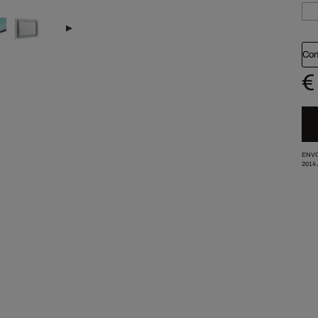
Con
€
ENVO
2014