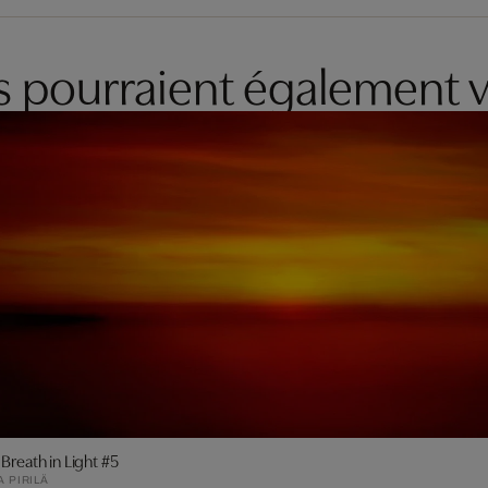
es pourraient également v
 Breath in Light #5
 PIRILÄ