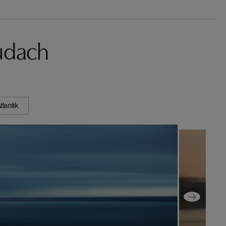
udach
tlantik