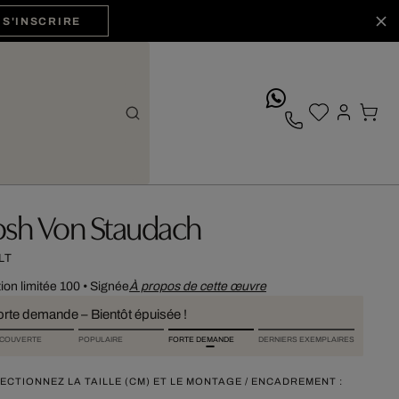
S'INSCRIRE
whatsApp
osh Von Staudach
LT
tion limitée 100
•
Signée
À propos de cette œuvre
orte demande – Bientôt épuisée !
COUVERTE
POPULAIRE
FORTE DEMANDE
DERNIERS EXEMPLAIRES
ECTIONNEZ LA TAILLE (CM) ET LE MONTAGE / ENCADREMENT :