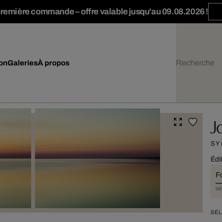
première commande – offre valable jusqu'au 09.08.2026 !
ion
Galeries
À propos
J
SY
Édi
F
DÉ
SÉL