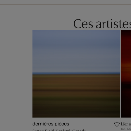
Ces artist
Like a
dernières pièces
MARJA
Spring Field, Sanford, Canada