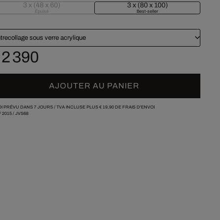
3 x (48 x 60)
3 x (80 x 100)
Épuisé
Best-seller
trecollage sous verre acrylique
 2 390
AJOUTER AU PANIER
I PRÉVU DANS 7 JOURS /
TVA INCLUSE PLUS
€ 19,90
DE FRAIS D'ENVOI
/
2015
/
JVS68