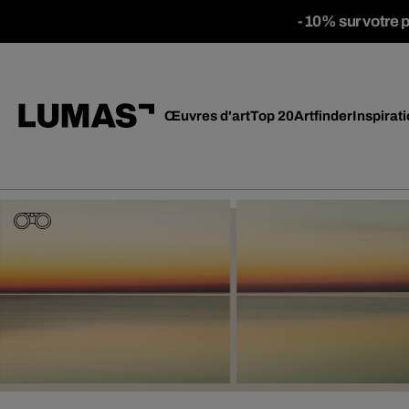
-10% sur votre 
Œuvres d'art
Top 20
Artfinder
Inspirat