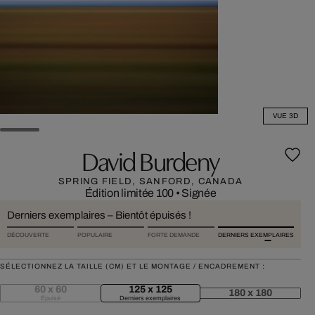
VUE 3D
David Burdeny
SPRING FIELD, SANFORD, CANADA
Édition limitée 100
•
Signée
Derniers exemplaires – Bientôt épuisés !
DÉCOUVERTE
POPULAIRE
FORTE DEMANDE
DERNIERS EXEMPLAIRES
SÉLECTIONNEZ LA TAILLE (CM) ET LE MONTAGE / ENCADREMENT :
60 x 60
125 x 125
180 x 180
Épuisé
Derniers exemplaires