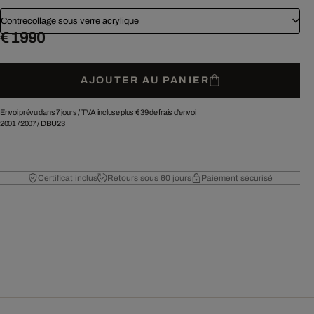
Contrecollage sous verre acrylique
€ 1 990
AJOUTER AU PANIER
Envoi prévu dans 7 jours /
TVA incluse plus
€ 39
de frais d'envoi
2001
/
2007
/
DBU23
Certificat inclus
Retours sous 60 jours
Paiement sécurisé