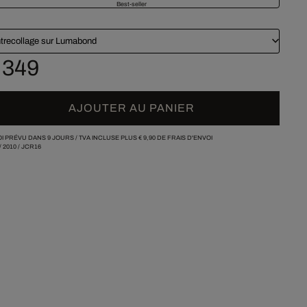
Best-seller
trecollage sur Lumabond
 349
AJOUTER AU PANIER
I PRÉVU DANS 9 JOURS /
TVA INCLUSE PLUS
€ 9,90
DE FRAIS D'ENVOI
/
2010
/
JCR16