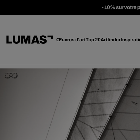
-10% sur votre 
Œuvres d'art
Top 20
Artfinder
Inspirat