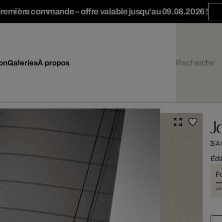
première commande – offre valable jusqu'au 09.08.2026 !
ion
Galeries
À propos
J
SA
Édi
F
DÉ