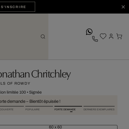
S'INSCRIRE
whatsApp
onathan Chritchley
ILS OF ROWDY
tion limitée 100
•
Signée
orte demande – Bientôt épuisée !
COUVERTE
POPULAIRE
FORTE DEMANDE
DERNIERS EXEMPLAIRES
60 x 60