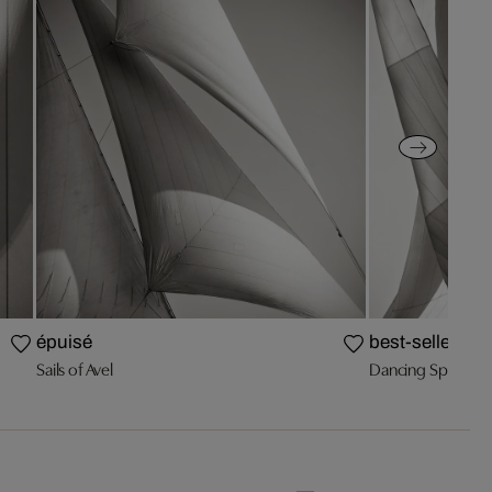
épuisé
best-seller
Sails of Avel
Dancing Spinnake