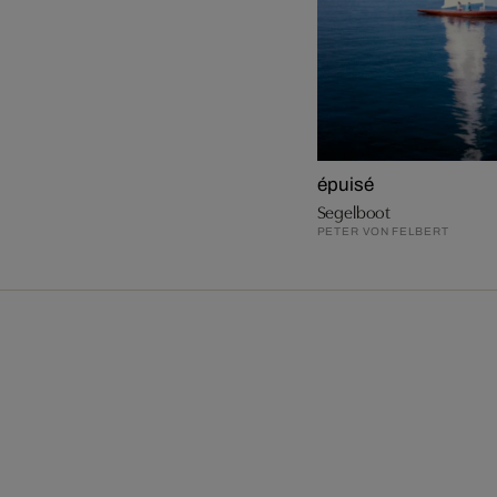
épuisé
Segelboot
PETER VON FELBERT