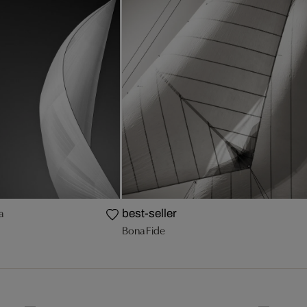
a
best-seller
Bona Fide