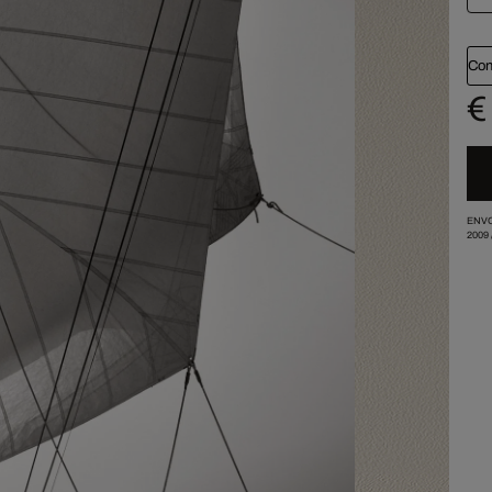
Con
€
ENVO
2009