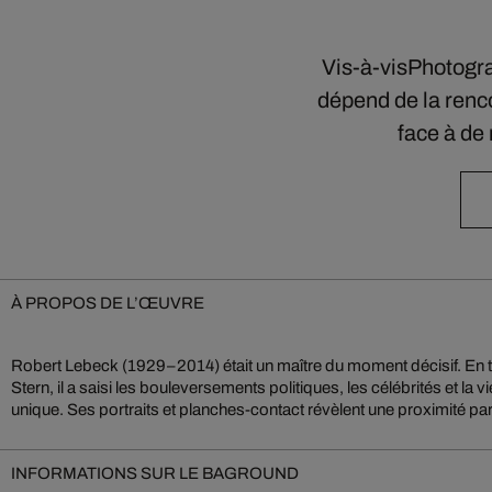
Vis-à-visPhotograp
dépend de la renco
face à de
À PROPOS DE L’ŒUVRE
Robert Lebeck (1929–2014) était un maître du moment décisif. En t
attentive, humaine et précise. L’œuvre de Lebeck allie reportage, 
Stern, il a saisi les bouleversements politiques, les célébrités et la 
unique. Ses portraits et planches-contact révèlent une proximité par
INFORMATIONS SUR LE BAGROUND