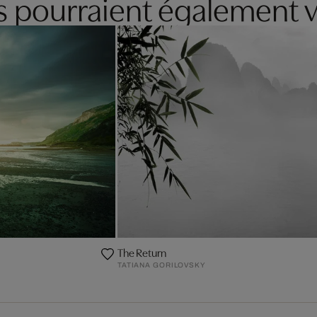
es pourraient également v
The Return
TATIANA GORILOVSKY