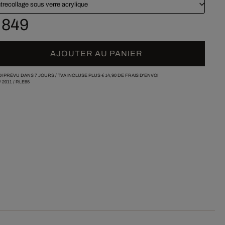
trecollage sous verre acrylique
 849
AJOUTER AU PANIER
I PRÉVU DANS 7 JOURS /
TVA INCLUSE PLUS
€ 14,90
DE FRAIS D'ENVOI
/
2011
/
RLE65