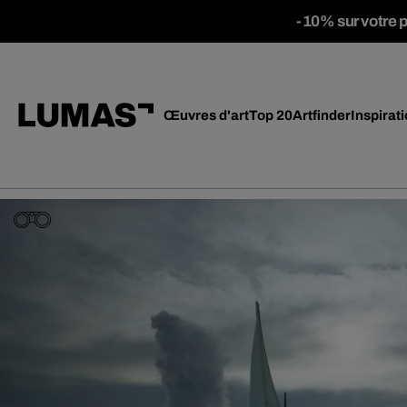
-10% sur votre 
Œuvres d'art
Top 20
Artfinder
Inspirat