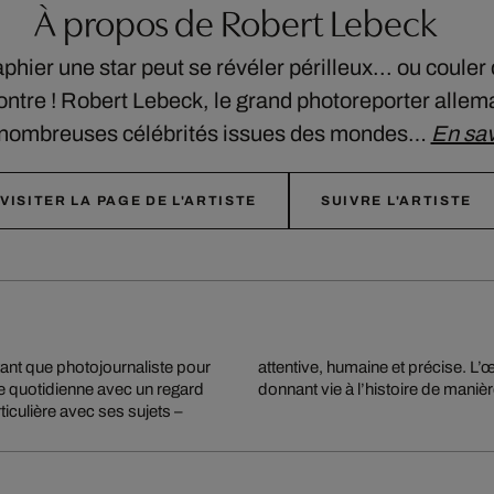
À propos de Robert Lebeck
hier une star peut se révéler périlleux... ou couler
ntre ! Robert Lebeck, le grand photoreporter allema
 nombreuses célébrités issues des mondes…
En sav
VISITER LA PAGE DE L'ARTISTE
SUIVRE L'ARTISTE
ant que photojournaliste pour
intimité et force artistique,
vie quotidienne avec un regard
donnant vie à l’histoire de manièr
ticulière avec ses sujets –