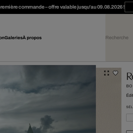
première commande – offre valable jusqu'au 09.08.2026 !
ion
Galeries
À propos
R
BO
Édi
SÉL