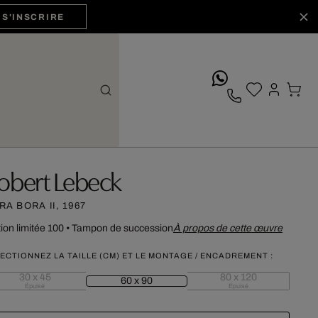
S'INSCRIRE
whatsApp
obert Lebeck
RA BORA II, 1967
tion limitée 100
•
Tampon de succession
À propos de cette œuvre
ECTIONNEZ LA TAILLE (CM) ET LE MONTAGE / ENCADREMENT :
30 x 45
80 x 120
60 x 90
Épuisé
Épuisé