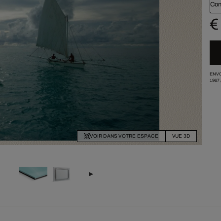
Con
€
ENVO
1967
VOIR DANS VOTRE ESPACE
VUE 3D