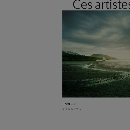
Ces artist
Ushuaia
ERIK CHMIL