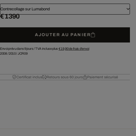
Contrecollage sur Lumabond
€ 1 390
AJOUTER AU PANIER
Envoi prévu dans 9 jours /
TVA incluse plus
€ 19,90
de frais d'envoi
2008
/
2010
/
JCR09
Certificat inclus
Retours sous 60 jours
Paiement sécurisé