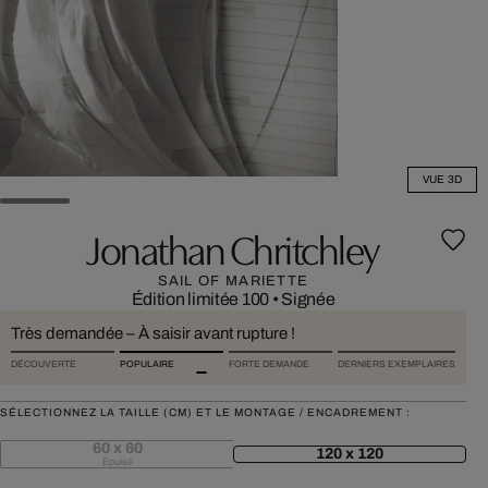
VUE 3D
Jonathan Chritchley
SAIL OF MARIETTE
Édition limitée 100
•
Signée
Très demandée – À saisir avant rupture !
DÉCOUVERTE
POPULAIRE
FORTE DEMANDE
DERNIERS EXEMPLAIRES
SÉLECTIONNEZ LA TAILLE (CM) ET LE MONTAGE / ENCADREMENT :
60 x 60
120 x 120
Épuisé