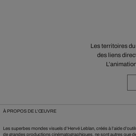
Les territoires d
des liens direc
L’animatio
À PROPOS DE L’ŒUVRE
Les superbes mondes visuels d’Hervé Leblan, créés à l’aide d’outi
y rencontrent les spores et autres pixels numériques de ces mon
de grandes productions cinématographiques, ne sont autres que d
ensemble, ils forment des décors dont la composition, aussi inte