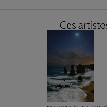
Ces artist
Night Wonders by the Great Ocean Roa