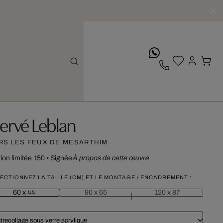
whatsApp
ervé Leblan
RS LES FEUX DE MESARTHIM
tion limitée 150
•
Signée
À propos de cette œuvre
ECTIONNEZ LA TAILLE (CM) ET LE MONTAGE / ENCADREMENT :
60 x 44
90 x 65
120 x 87
trecollage sous verre acrylique