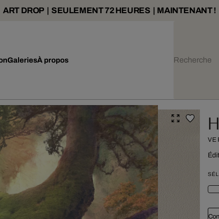
ART DROP | SEULEMENT 72 HEURES | MAINTENANT !
ion
Galeries
À propos
H
VE
Édi
SÉL
Con