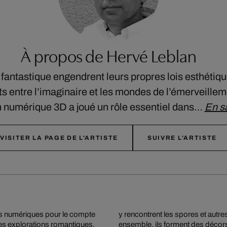
À propos de Hervé Leblan
u fantastique engendrent leurs propres lois esthétiq
ts entre l’imaginaire et les mondes de l’émerveillem
n numérique 3D a joué un rôle essentiel dans…
En sa
VISITER LA PAGE DE L'ARTISTE
SUIVRE L'ARTISTE
ls numériques pour le compte
des artificiels. Réunis tous
es explorations romantiques,
nse par la luminosité que la