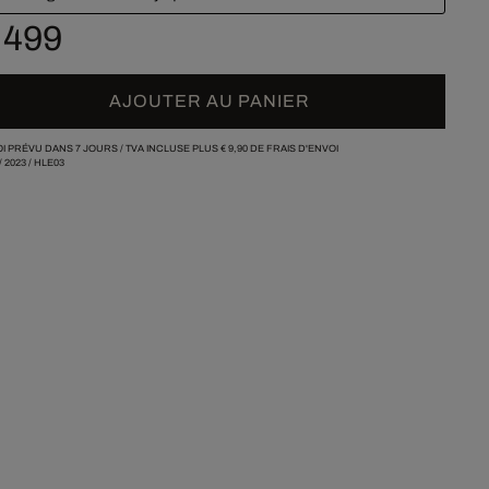
 499
AJOUTER AU PANIER
I PRÉVU DANS 7 JOURS /
TVA INCLUSE PLUS
€ 9,90
DE FRAIS D'ENVOI
/
2023
/
HLE03