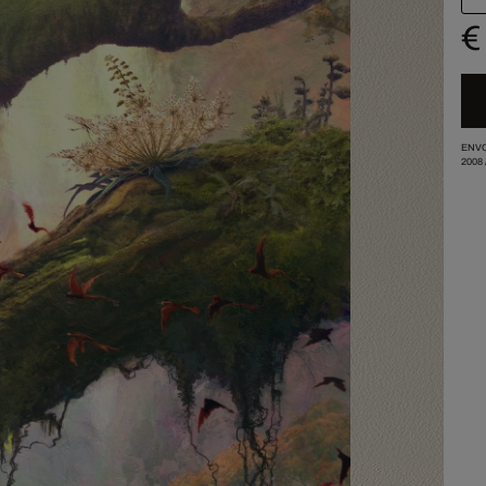
€
ENVO
2008