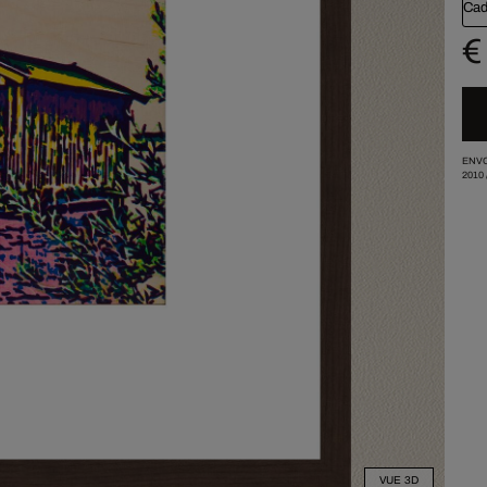
Cad
€
ENVO
2010
VUE 3D