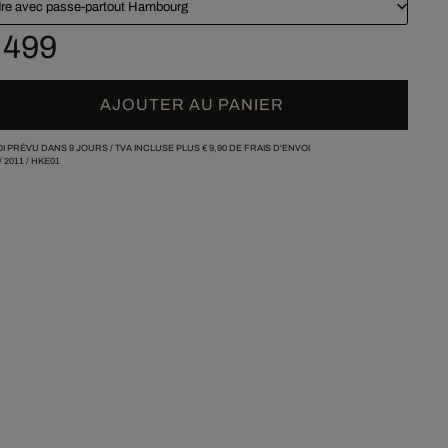
re avec passe-partout Hambourg
 499
AJOUTER AU PANIER
I PRÉVU DANS 9 JOURS /
TVA INCLUSE PLUS
€ 9,90
DE FRAIS D'ENVOI
/
2011
/
HKE01