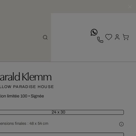
whatsApp
arald Klemm
LLOW PARADISE HOUSE
tion limitée 100
•
Signée
24 x 30
ensions finales :
48 x 54 cm