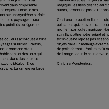
le fantastique. Dans sa
charmantes et les hangars à bâte
geoyent dans l'imposante
magique Les titres des tableau
s lequelle il installe des
autres, attisent les joies à l'appr
ant sur une synthèse parfaite
rphoser le paysage en une
C'est une perception illusionnist
 fins pointillés ou légèrement
éclatantes qui, souvent, rappelle
moment particulier, magique. Hara
scintillant, attire notre regard et
es couleurs acryliques à forte
technique ne repose pas essentiel
aysages sublimes. Parfois,
objets dans un mélange extrême d
mm nous emmène et qui
de petits formats, l'artiste maîtr
habitations et des lieux qui
de l'image, laquelle nous dévoile
menses dans des couleurs
tations idéales. Elles
Christina Wendenburg
 urbaine. La lumière renforce