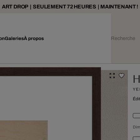
ART DROP | SEULEMENT 72 HEURES | MAINTENANT !
ion
Galeries
À propos
H
YE
Édi
Dim