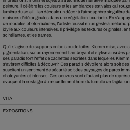
impressions, motifs et sujets à sa technique narrative marquée par 
peinture, il célèbre les couleurs et les ambiances estivales qui rou
lumière du soleil. Il en découle un décor à l'atmosphère singulière dan
maisons d'été originales dans une végétation luxuriante. En s'appuy
de modèles photo-réalistes, l'artiste réussit en un geste à métamo
idylle aux couleurs intensives. Il privilégie les textures originales, en
scintillantes, et les trames.
Qu'il s'agisse de supports en bois ou de toiles, Klemm mise, avec s
pigmentation, sur un rayonnement flamboyant et stylise ainsi des p
ses paradis font l'effet de cachettes secrètes dans lequelles Kle
s'avèrent difficiles à découvrir. Ces paradis dévoilent alors soit des 
suscitent un sentiment de sécurité soit des paysages de parcs im
chatoyantes et intenses. Ces oeuvres sont d'autant plus de représen
évoquent la nostalgie du recueillement hors du tumulte de l'agitation
VITA
EXPOSITIONS