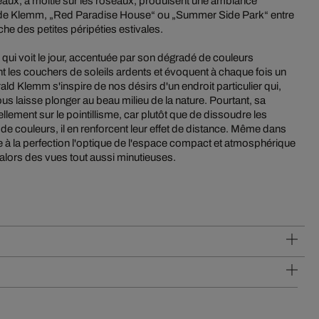
aux, à moitié sur les roseaux, produisent une ambiance
x de Klemm, „Red Paradise House“ ou „Summer Side Park“ entre
oche des petites péripéties estivales.
e qui voit le jour, accentuée par son dégradé de couleurs
nt les couchers de soleils ardents et évoquent à chaque fois un
ld Klemm s'inspire de nos désirs d'un endroit particulier qui,
 nous laisse plonger au beau milieu de la nature. Pourtant, sa
lement sur le pointillisme, car plutôt que de dissoudre les
e couleurs, il en renforcent leur effet de distance. Même dans
ise à la perfection l'optique de l'espace compact et atmosphérique
 alors des vues tout aussi minutieuses.