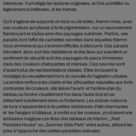
intensives. Il privilégie les textures originales, en fins pointillés ou
légèrement scintillantes, et les trames.
Qu'il s'agisse de supports en bois ou de toiles, Klemm mise, avec
ses couleurs acryliques à forte pigmentation, sur un rayonnement
flamboyant et stylise ainsi des paysages sublimes. Parfois, ses
paradis font l'effet de cachettes secrètes dans lequelles Klemm
nous emmène et qui s'avèrent difficiles à découvrir. Ces paradis
dévoilent alors soit des habitations et des lieux qui suscitent un
sentiment de sécurité soit des paysages de parcs immenses
dans des couleurs chatoyantes et intenses. Ces oeuvres sont
d'autant plus de représentations idéales. Elles évoquent la
nostalgie du recueillement hors du tumulte de l'agitation urbaine.
La lumière renforce les objets et les silhouettes naturelles aux forts
contrastes de couleurs, elle laisse l'avant- et l'arrière-plan du
tableau se fondre visuellement l'un dans l'autre tout en se
détachant subtilement dans un flottement. Les sobres maisons
de bois s'apparentent à de petites résidences d'été charmantes
et les hangars à bâteaux, à moitié sur les roseaux, produisent une
ambiance magique Les titres des tableaux de Klemm, „Red
Paradise House“ ou „Summer Side Park“ entre autres, attisent les
joies à l'approche des petites péripéties estivales.