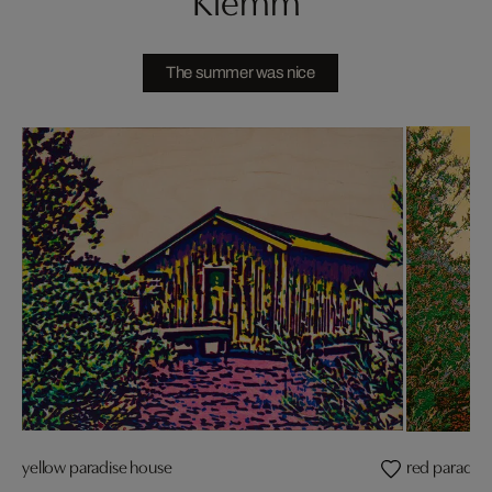
The summer was nice
yellow paradise house
red paradis