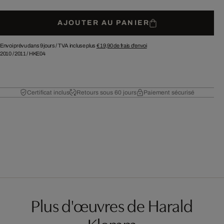
AJOUTER AU PANIER
Envoi prévu dans 9 jours /
TVA incluse plus
€ 19,90
de frais d'envoi
2010
/
2011
/
HKE04
Certificat inclus
Retours sous 60 jours
Paiement sécurisé
Plus d'œuvres de Harald
Klemm