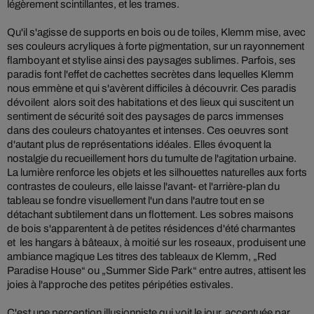
légèrement scintillantes, et les trames.
Qu'il s'agisse de supports en bois ou de toiles, Klemm mise, avec
ses couleurs acryliques à forte pigmentation, sur un rayonnement
flamboyant et stylise ainsi des paysages sublimes. Parfois, ses
paradis font l'effet de cachettes secrètes dans lequelles Klemm
nous emmène et qui s'avèrent difficiles à découvrir. Ces paradis
dévoilent alors soit des habitations et des lieux qui suscitent un
sentiment de sécurité soit des paysages de parcs immenses
dans des couleurs chatoyantes et intenses. Ces oeuvres sont
d'autant plus de représentations idéales. Elles évoquent la
nostalgie du recueillement hors du tumulte de l'agitation urbaine.
La lumière renforce les objets et les silhouettes naturelles aux forts
contrastes de couleurs, elle laisse l'avant- et l'arrière-plan du
tableau se fondre visuellement l'un dans l'autre tout en se
détachant subtilement dans un flottement. Les sobres maisons
de bois s'apparentent à de petites résidences d'été charmantes
et les hangars à bâteaux, à moitié sur les roseaux, produisent une
ambiance magique Les titres des tableaux de Klemm, „Red
Paradise House“ ou „Summer Side Park“ entre autres, attisent les
joies à l'approche des petites péripéties estivales.
C'est une perception illusionniste qui voit le jour, accentuée par