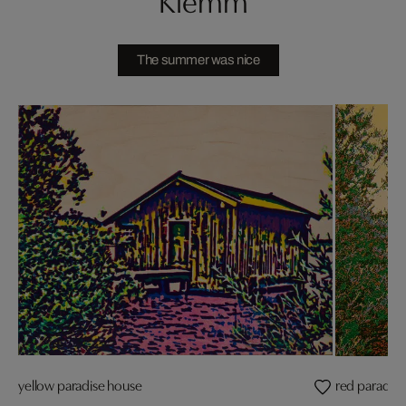
The summer was nice
yellow paradise house
red paradis