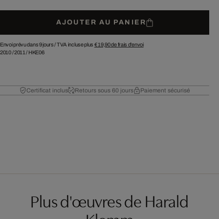
AJOUTER AU PANIER
Envoi prévu dans 9 jours /
TVA incluse plus
€ 19,90
de frais d'envoi
2010
/
2011
/
HKE06
Certificat inclus
Retours sous 60 jours
Paiement sécurisé
Plus d'œuvres de Harald
Klemm