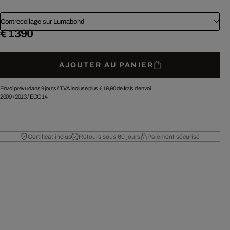
Contrecollage sur Lumabond
€ 1 390
AJOUTER AU PANIER
Envoi prévu dans 9 jours /
TVA incluse plus
€ 19,90
de frais d'envoi
2009
/
2013
/
ECO14
Certificat inclus
Retours sous 60 jours
Paiement sécurisé