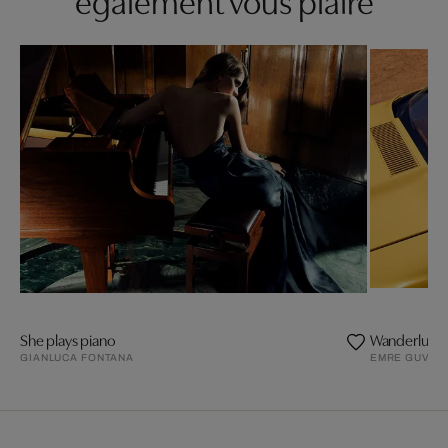
She plays piano
Wanderlust a
GIANLUCA FONTANA
EMRE GUVEN