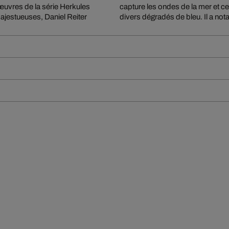
 œuvres de la série Herkules
tos contemplatives révélant
majestueuses, Daniel Reiter
divers dégradés de bleu. Il a no