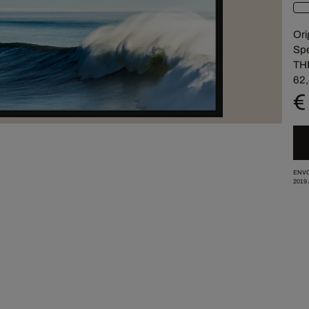
Ori
Spe
TH
62,
€
ENVO
2019