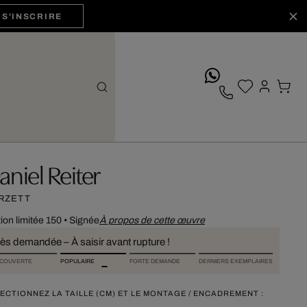
S'INSCRIRE
whatsApp
aniel Reiter
RZETT
tion limitée 150
•
Signée
À propos de cette œuvre
rès demandée – À saisir avant rupture !
COUVERTE
POPULAIRE
FORTE DEMANDE
DERNIERS EXEMPLAIRES
ECTIONNEZ LA TAILLE (CM) ET LE MONTAGE / ENCADREMENT :