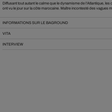
Diffusant tout autant le calme que le dynamisme de l’Atlantique, les
capture les ondes de la mer et celles des montagnes dans des pho
ont vu le jour sur la côte marocaine. Maître incontesté des vagues 
INFORMATIONS SUR LE BAGROUND
VITA
INTERVIEW