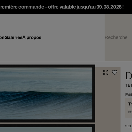
première commande – offre valable jusqu'au 09.08.2026 !
ion
Galeries
À propos
D
TE
Édi
T
DÉ
SÉL