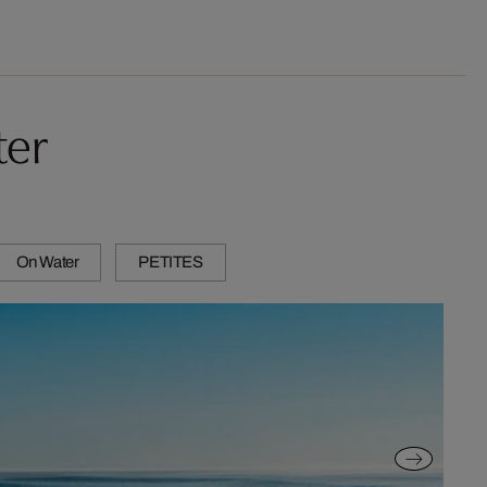
ter
On Water
PETITES