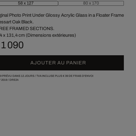
58 x 127
80 x 170
ginal Photo Print Under Glossy Acrylic Glass in a Floater Frame
ssart Oak Black.
REE FRAMED SECTIONS.
4 x 131,4 cm (Dimensions extérieures)
 1 090
AJOUTER AU PANIER
I PRÉVU DANS 12 JOURS /
TVA INCLUSE PLUS
€ 39
DE FRAIS D'ENVOI
/
2019
/
DRE24