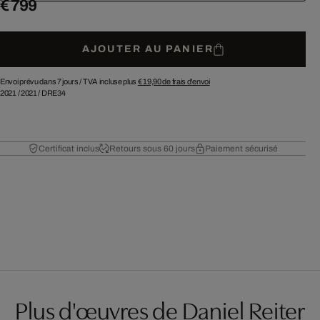
€ 799
AJOUTER AU PANIER
Envoi prévu dans 7 jours /
TVA incluse plus
€ 19,90
de frais d'envoi
2021
/
2021
/
DRE34
Certificat inclus
Retours sous 60 jours
Paiement sécurisé
Plus d'œuvres de Daniel Reiter