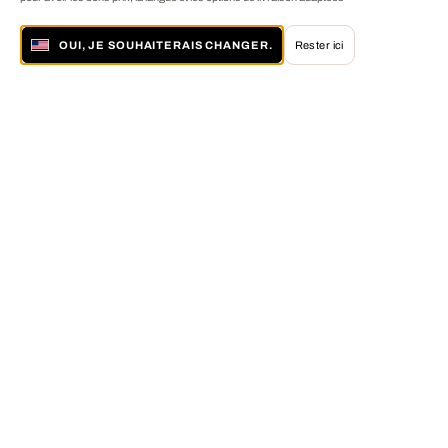
OUI, JE SOUHAITERAIS CHANGER.
Rester ici
À propos de LUMAS