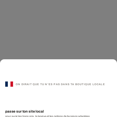
ON DIRAIT QUE TU N'ES PAS DANS TA BOUTIQUE LOCALE
passe sur ton site local
pour avoir les bons prix, la langue et les options de livraison adaptées