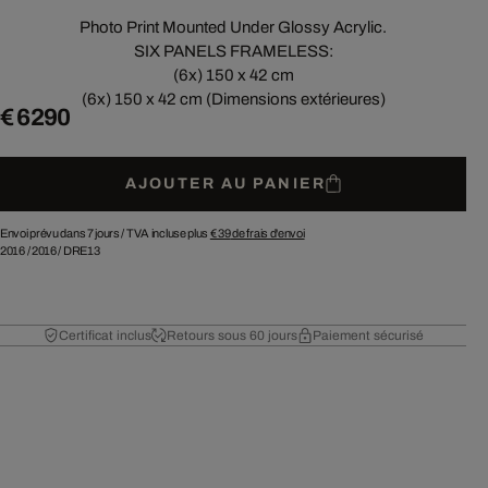
Photo Print Mounted Under Glossy Acrylic.
SIX PANELS FRAMELESS:
(6x) 150 x 42 cm
(6x) 150 x 42 cm (Dimensions extérieures)
€ 6 290
AJOUTER AU PANIER
Envoi prévu dans 7 jours /
TVA incluse plus
€ 39
de frais d'envoi
2016
/
2016
/
DRE13
Certificat inclus
Retours sous 60 jours
Paiement sécurisé