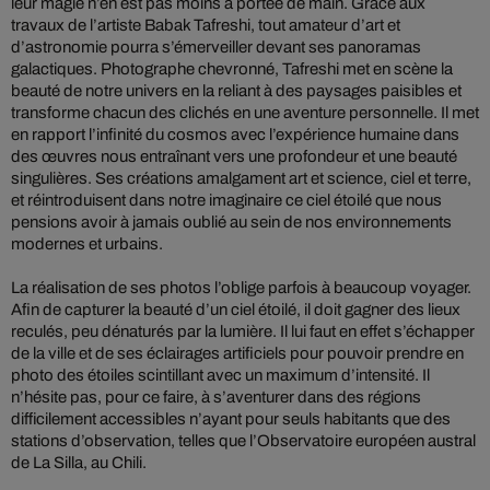
leur magie n’en est pas moins à portée de main. Grâce aux
travaux de l’artiste Babak Tafreshi, tout amateur d’art et
d’astronomie pourra s’émerveiller devant ses panoramas
galactiques. Photographe chevronné, Tafreshi met en scène la
beauté de notre univers en la reliant à des paysages paisibles et
transforme chacun des clichés en une aventure personnelle. Il met
en rapport l’infinité du cosmos avec l’expérience humaine dans
des œuvres nous entraînant vers une profondeur et une beauté
singulières. Ses créations amalgament art et science, ciel et terre,
et réintroduisent dans notre imaginaire ce ciel étoilé que nous
pensions avoir à jamais oublié au sein de nos environnements
modernes et urbains.
La réalisation de ses photos l’oblige parfois à beaucoup voyager.
Afin de capturer la beauté d’un ciel étoilé, il doit gagner des lieux
reculés, peu dénaturés par la lumière. Il lui faut en effet s’échapper
de la ville et de ses éclairages artificiels pour pouvoir prendre en
photo des étoiles scintillant avec un maximum d’intensité. Il
n’hésite pas, pour ce faire, à s’aventurer dans des régions
difficilement accessibles n’ayant pour seuls habitants que des
stations d’observation, telles que l’Observatoire européen austral
de La Silla, au Chili.