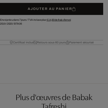
AJOUTER AU PANIER
Envoi prévu dans 7 jours /
TVA incluse plus
€ 14,90
de frais d'envoi
2019
/
2020
/
BTA06
Certificat inclus
Retours sous 60 jours
Paiement sécurisé
Plus d'œuvres de Babak
Tafreshi