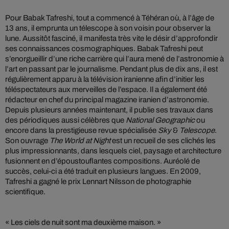
Pour Babak Tafreshi, tout a commencé à Téhéran où, à l’âge de
13 ans, il emprunta un télescope à son voisin pour observer la
lune. Aussitôt fasciné, il manifesta très vite le désir d’approfondir
ses connaissances cosmographiques. Babak Tafreshi peut
s’enorgueillir d’une riche carrière qui l’aura mené de l’astronomie à
l’art en passant par le journalisme. Pendant plus de dix ans, il est
régulièrement apparu à la télévision iranienne afin d’initier les
téléspectateurs aux merveilles de l’espace. Il a également été
rédacteur en chef du principal magazine iranien d’astronomie.
Depuis plusieurs années maintenant, il publie ses travaux dans
des périodiques aussi célèbres que
National Geographic
ou
encore dans la prestigieuse revue spécialisée
Sky
&
Telescope
.
Son ouvrage
The World at Night
est un recueil de ses clichés les
plus impressionnants, dans lesquels ciel, paysage et architecture
fusionnent en d’époustouflantes compositions. Auréolé de
succès, celui-ci a été traduit en plusieurs langues. En 2009,
Tafreshi a gagné le prix Lennart Nilsson de photographie
scientifique.
« Les ciels de nuit sont ma deuxième maison. »