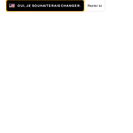
OUI, JE SOUHAITERAIS CHANGER.
Rester ici
À propos de LUMAS