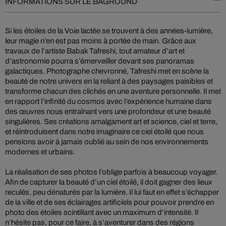
INFORMATIONS SUR LE BAGROUND
Si les étoiles de la Voie lactée se trouvent à des années-lumière,
leur magie n’en est pas moins à portée de main. Grâce aux
travaux de l’artiste Babak Tafreshi, tout amateur d’art et
d’astronomie pourra s’émerveiller devant ses panoramas
galactiques. Photographe chevronné, Tafreshi met en scène la
beauté de notre univers en la reliant à des paysages paisibles et
transforme chacun des clichés en une aventure personnelle. Il met
en rapport l’infinité du cosmos avec l’expérience humaine dans
des œuvres nous entraînant vers une profondeur et une beauté
singulières. Ses créations amalgament art et science, ciel et terre,
et réintroduisent dans notre imaginaire ce ciel étoilé que nous
pensions avoir à jamais oublié au sein de nos environnements
modernes et urbains.
La réalisation de ses photos l’oblige parfois à beaucoup voyager.
Afin de capturer la beauté d’un ciel étoilé, il doit gagner des lieux
reculés, peu dénaturés par la lumière. Il lui faut en effet s’échapper
de la ville et de ses éclairages artificiels pour pouvoir prendre en
photo des étoiles scintillant avec un maximum d’intensité. Il
n’hésite pas, pour ce faire, à s’aventurer dans des régions