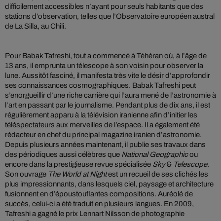
difficilement accessibles n’ayant pour seuls habitants que des
stations d’observation, telles que l’Observatoire européen austral
de La Silla, au Chili.
Pour Babak Tafreshi, tout a commencé à Téhéran où, à l’âge de
13 ans, il emprunta un télescope à son voisin pour observer la
lune. Aussitôt fasciné, il manifesta très vite le désir d’approfondir
ses connaissances cosmographiques. Babak Tafreshi peut
s’enorgueillir d’une riche carrière qui l’aura mené de l’astronomie à
l’art en passant par le journalisme. Pendant plus de dix ans, il est
régulièrement apparu à la télévision iranienne afin d’initier les
téléspectateurs aux merveilles de l’espace. Il a également été
rédacteur en chef du principal magazine iranien d’astronomie.
Depuis plusieurs années maintenant, il publie ses travaux dans
des périodiques aussi célèbres que
National Geographic
ou
encore dans la prestigieuse revue spécialisée
Sky
&
Telescope
.
Son ouvrage
The World at Night
est un recueil de ses clichés les
plus impressionnants, dans lesquels ciel, paysage et architecture
fusionnent en d’époustouflantes compositions. Auréolé de
succès, celui-ci a été traduit en plusieurs langues. En 2009,
Tafreshi a gagné le prix Lennart Nilsson de photographie