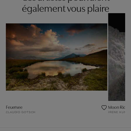
également vous plaire
Feuersee
Moon Ride, 
CLAUDIO GOTSCH
IRENE KUNG