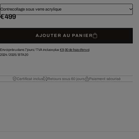
Contrecollage sous verre acrylique
€ 499
AJOUTER AU PANIER
Envoi prévu dans 7 jours /
TVA incluse plus
€ 9,90
de frais d'envoi
2024
/
2025
/
BTA20
Certificat inclus
Retours sous 60 jours
Paiement sécurisé