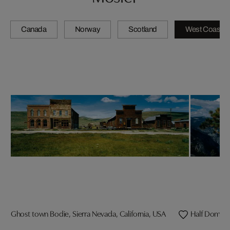
Canada
Norway
Scotland
West Coast
Ghost town Bodie, Sierra Nevada, California, USA
Half Dome, 