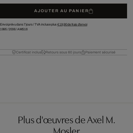
AJOUTER AU PANIER
Envoi prévu dans 7 jours /
TVA incluse plus
€ 19,90
de frais d'envoi
1995
/
2008
/
AMS16
Certificat inclus
Retours sous 60 jours
Paiement sécurisé
Plus d'œuvres de Axel M.
Mosler