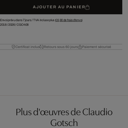
AJOUTER AU PANIER
Envoi prévu dans 7 jours /
TVA incluse plus
€ 6,90
de frais d'envoi
2018
/
2026
/
CGO408
Certificat inclus
Retours sous 60 jours
Paiement sécurisé
Plus d'œuvres de Claudio
Gotsch