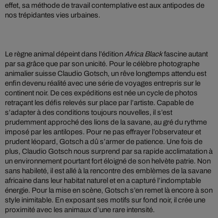
effet, sa méthode de travail contemplative est aux antipodes de
nos trépidantes vies urbaines.
Le règne animal dépeint dans l’édition
Africa Black
fascine autant
par sa grâce que par son unicité. Pour le célèbre photographe
animalier suisse Claudio Gotsch, un rêve longtemps attendu est
enfin devenu réalité avec une série de voyages entrepris sur le
continent noir. De ces expéditions est née un cycle de photos
retraçant les défis relevés sur place par l’artiste. Capable de
s’adapter à des conditions toujours nouvelles, il s’est
prudemment approché des lions de la savane, au gré du rythme
imposé par les antilopes. Pour ne pas effrayer l’observateur et
prudent léopard, Gotsch a dû s’armer de patience. Une fois de
plus, Claudio Gotsch nous surprend par sa rapide acclimatation à
un environnement pourtant fort éloigné de son helvète patrie. Non
sans habileté, il est allé à la rencontre des emblèmes de la savane
africaine dans leur habitat naturel et en a capturé l’indomptable
énergie. Pour la mise en scène, Gotsch s’en remet là encore à son
style inimitable. En exposant ses motifs sur fond noir, il crée une
proximité avec les animaux d’une rare intensité.