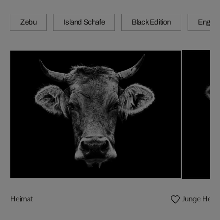
Zebu
Island Schafe
Black Edition
Engadi
Heimat
Junge Heim