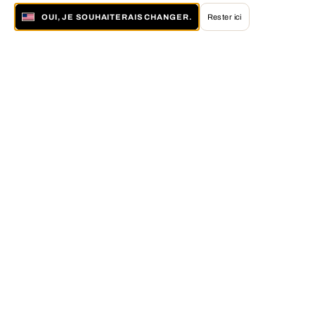
OUI, JE SOUHAITERAIS CHANGER.
Rester ici
À propos de LUMAS