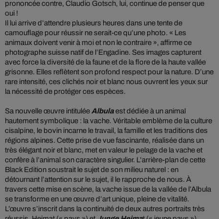
prononcée contre, Claudio Gotsch, lui, continue de penser que
oui !
Il lui arrive d’attendre plusieurs heures dans une tente de
camouflage pour réussir ne serait-ce qu’une photo. « Les
animaux doivent venir à moi et non le contraire », affirme ce
photographe suisse natif de l’Engadine. Ses images capturent
avec force la diversité de la faune et de la flore de la haute vallée
grisonne. Elles reflètent son profond respect pour la nature. D’une
rare intensité, ces clichés noir et blanc nous ouvrent les yeux sur
la nécessité de protéger ces espèces.
Sa nouvelle œuvre intitulée
Albula
est dédiée à un animal
hautement symbolique : la vache. Véritable emblème de la culture
cisalpine, le bovin incarne le travail, la famille et les traditions des
régions alpines. Cette prise de vue fascinante, réalisée dans un
très élégant noir et blanc, met en valeur le pelage de la vache et
confère à l’animal son caractère singulier. L’arrière-plan de cette
Black Edition soustrait le sujet de son milieu naturel : en
détournant l’attention sur le sujet, il le rapproche de nous. À
travers cette mise en scène, la vache issue de la vallée de l’Albula
se transforme en une œuvre d’art unique, pleine de vitalité.
L’œuvre s’inscrit dans la continuité de deux autres portraits très
réussis, Heimat (« pays ») et
Junge Heima
t (« jeune pays »),