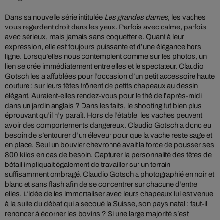
Dans sa nouvelle série intitulée
Les grandes dames
, les vaches
vous regardent droit dans les yeux. Parfois avec calme, parfois
avec sérieux, mais jamais sans coquetterie. Quant à leur
expression, elle est toujours puissante et d’une élégance hors
ligne. Lorsqu’elles nous contemplent comme sur les photos, un
lien se crée immédiatement entre elles et le spectateur. Claudio
Gotsch les a affublées pour l’occasion d’un petit accessoire haute
couture : sur leurs têtes trônent de petits chapeaux au dessin
élégant. Auraient-elles rendez-vous pour le thé de l’après-midi
dans un jardin anglais ? Dans les faits, le shooting fut bien plus
éprouvant qu’il n’y paraît. Hors de l’étable, les vaches peuvent
avoir des comportements dangereux. Claudio Gotsch a donc eu
besoin de s’entourer d’un éleveur pour que la vache reste sage et
en place. Seul un bouvier chevronné avait la force de pousser ses
800 kilos en cas de besoin. Capturer la personnalité des têtes de
bétail impliquait également de travailler sur un terrain
suffisamment ombragé. Claudio Gotsch a photographié en noir et
blanc et sans flash afin de se concentrer sur chacune d’entre
elles. L’idée de les immortaliser avec leurs chapeaux lui est venue
à la suite du débat qui a secoué la Suisse, son pays natal : faut-il
renoncer à écorner les bovins ? Si une large majorité s’est