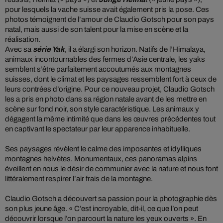
pour lesquels la vache suisse avait également pris la pose. Ces
photos témoignent de l’amour de Claudio Gotsch pour son pays
natal, mais aussi de son talent pour la mise en scène et la
réalisation.
Avec sa
série Yak
, il a élargi son horizon. Natifs de l’Himalaya,
animaux incontournables des fermes d’Asie centrale, les yaks
semblent s’être parfaitement accoutumés aux montagnes
suisses, dont le climat et les paysages ressemblent fort à ceux de
leurs contrées d’origine. Pour ce nouveau projet, Claudio Gotsch
les a pris en photo dans sa région natale avant de les mettre en
scène sur fond noir, son style caractéristique. Les animaux y
dégagent la même intimité que dans les œuvres précédentes tout
en captivant le spectateur par leur apparence inhabituelle.
Ses paysages révèlent le calme des imposantes et idylliques
montagnes helvètes. Monumentaux, ces panoramas alpins
éveillent en nous le désir de communier avec la nature et nous font
littéralement respirer l’air frais de la montagne.
Claudio Gotsch a découvert sa passion pour la photographie dès
son plus jeune âge. « C’est incroyable, dit-il, ce que l’on peut
découvrir lorsque l’on parcourt la nature les yeux ouverts ». En