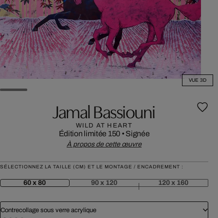
VUE 3D
Jamal Bassiouni
WILD AT HEART
Édition limitée 150
•
Signée
À propos de cette œuvre
SÉLECTIONNEZ LA TAILLE (CM) ET LE MONTAGE / ENCADREMENT :
60 x 80
90 x 120
120 x 160
Contrecollage sous verre acrylique