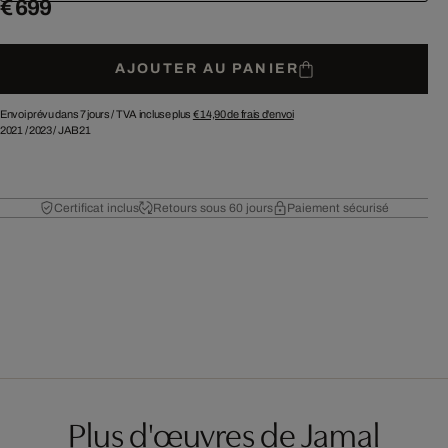
€ 699
AJOUTER AU PANIER
Envoi prévu dans 7 jours /
TVA incluse plus
€ 14,90
de frais d'envoi
2021
/
2023
/
JAB21
Certificat inclus
Retours sous 60 jours
Paiement sécurisé
Plus d'œuvres de Jamal