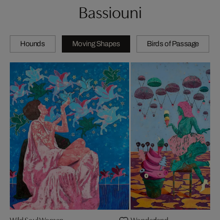
Bassiouni
Hounds
Moving Shapes
Birds of Passage
Wild Soul Woman
Wonderland