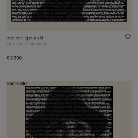
Audrey Hepburn III
RALPH UELTZHOEFFER
€ 3 090
Best-seller