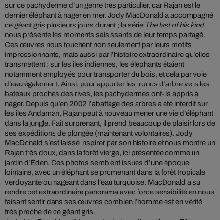
sur ce pachyderme d’un genre très particulier, car Rajan est le
dernier éléphant à nager en mer. Jody MacDonald a accompagné
ce géant gris plusieurs jours durant ; la série
The last of his kind
nous présente les moments saisissants de leur temps partagé.
Ces œuvres nous touchent non seulement par leurs motifs
impressionnants, mais aussi par l’histoire extraordinaire qu’elles
transmettent : sur les îles indiennes, les éléphants étaient
notamment employés pour transporter du bois, et cela par voie
d’eau également. Ainsi, pour apporter les troncs d’arbre vers les
bateaux proches des rives, les pachydermes ont-ils appris à
nager. Depuis qu’en 2002 l’abattage des arbres a été interdit sur
les îles Andaman, Rajan peut à nouveau mener une vie d’éléphant
dans la jungle. Fait surprenant, il prend beaucoup de plaisir lors de
ses expéditions de plongée (maintenant volontaires). Jody
MacDonald s’est laissé inspirer par son histoire et nous montre un
Rajan très doux, dans la forêt vierge, ici présentée comme un
jardin d’Éden. Ces photos semblent issues d’une époque
lointaine, avec un éléphant se promenant dans la forêt tropicale
verdoyante ou nageant dans l’eau turquoise. MacDonald a su
rendre cet extraordinaire panorama avec force sensibilité en nous
faisant sentir dans ses œuvres combien l’homme est en vérité
très proche de ce géant gris.