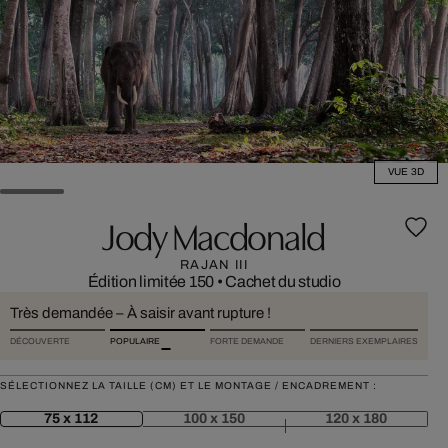
VUE 3D
Jody Macdonald
RAJAN III
Édition limitée 150
•
Cachet du studio
Très demandée – À saisir avant rupture !
DÉCOUVERTE
POPULAIRE
FORTE DEMANDE
DERNIERS EXEMPLAIRES
SÉLECTIONNEZ LA TAILLE (CM) ET LE MONTAGE / ENCADREMENT :
75 x 112
100 x 150
120 x 180