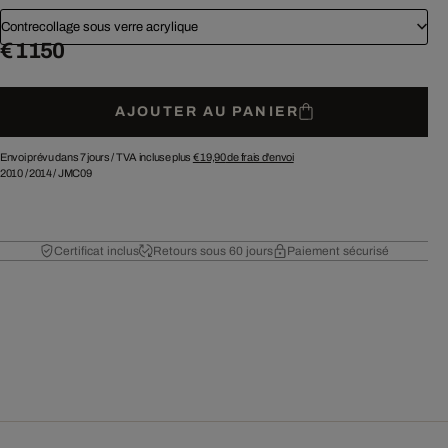
Contrecollage sous verre acrylique
€ 1 150
AJOUTER AU PANIER
Envoi prévu dans 7 jours /
TVA incluse plus
€ 19,90
de frais d'envoi
2010
/
2014
/
JMC09
Certificat inclus
Retours sous 60 jours
Paiement sécurisé