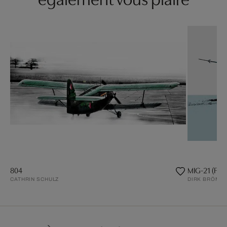
804
MIG-21 (Fis
CATHRIN SCHULZ
DIRK BRÖMM