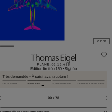
VUE 3D
Thomas Eigel
PLANE_06_15_48B
Édition limitée 150
•
Signée
Très demandée – À saisir avant rupture !
DÉCOUVERTE
POPULAIRE
FORTE DEMANDE
DERNIERS EXEMPLAIRES
90 x 75
Contrecollage sous verre acrylique