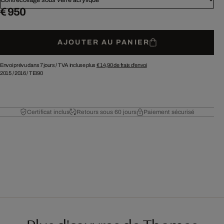
€ 950
AJOUTER AU PANIER
Envoi prévu dans 7 jours /
TVA incluse plus
€ 14,90
de frais d'envoi
2015
/
2016
/
TEI90
Certificat inclus
Retours sous 60 jours
Paiement sécurisé