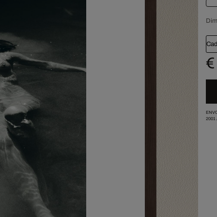
Dim
Cad
€
ENVO
2001