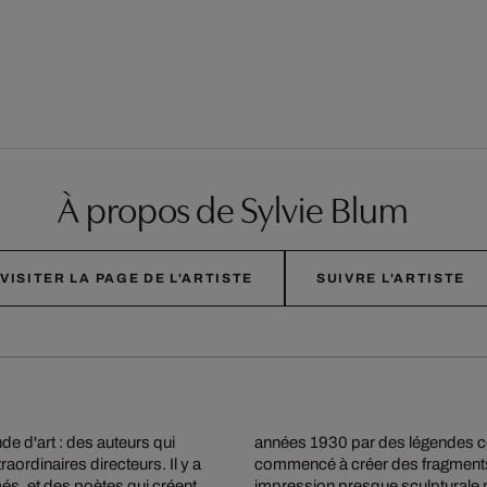
À propos de Sylvie Blum
VISITER LA PAGE DE L'ARTISTE
SUIVRE L'ARTISTE
e d'art : des auteurs qui
années 1930 par des légendes 
ordinaires directeurs. Il y a
commencé à créer des fragments 
és, et des poètes qui créent
impression presque sculpturale par