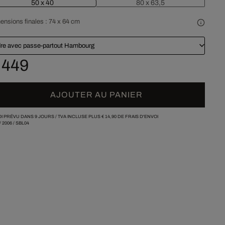
50 x 40
80 x 63,5
ensions finales :
74 x 64 cm
re avec passe-partout Hambourg
 449
AJOUTER AU PANIER
I PRÉVU DANS 9 JOURS /
TVA INCLUSE PLUS
€ 14,90
DE FRAIS D'ENVOI
/
2006
/
SBL04