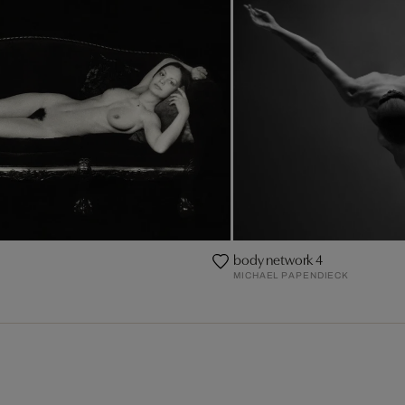
body network 4
MICHAEL PAPENDIECK