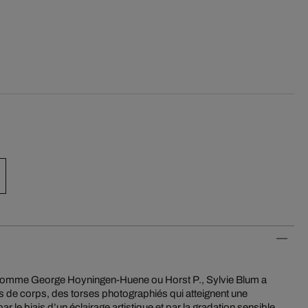
comme George Hoyningen-Huene ou Horst P., Sylvie Blum a
de corps, des torses photographiés qui atteignent une
 le biais d’un éclairage artistique et par la gradation sensible