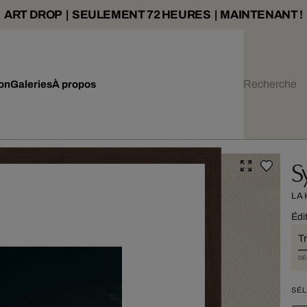
ART DROP | SEULEMENT 72 HEURES | MAINTENANT !
ion
Galeries
À propos
S
LA
Édi
T
DÉ
SÉL