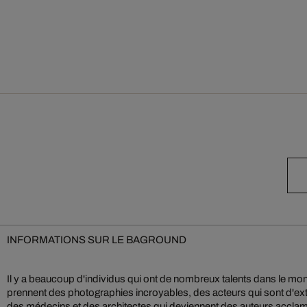
INFORMATIONS SUR LE BAGROUND
Il y a beaucoup d'individus qui ont de nombreux talents dans le mond
prennent des photographies incroyables, des acteurs qui sont d'extra
des médecins et des architectes qui deviennent des auteurs acclam