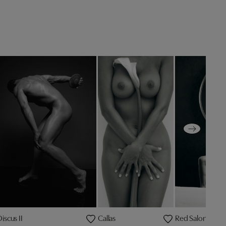
iscus II
Callas
Red Salon II