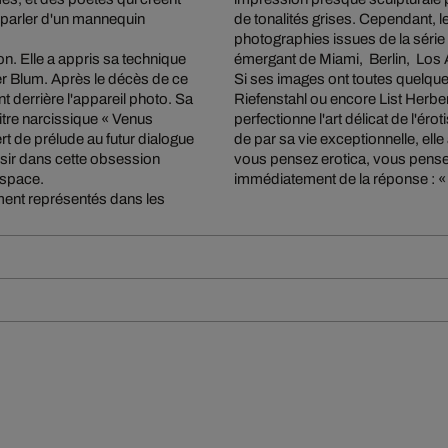
 parler d'un mannequin
de tonalités grises. Cependant, l
photographies issues de la série 
n. Elle a appris sa technique
émergant de Miami, Berlin, Los 
r Blum. Après le décès de ce
Si ses images ont toutes quelqu
t derrière l'appareil photo. Sa
Riefenstahl ou encore List Herbe
titre narcissique « Venus
perfectionne l'art délicat de l'é
rt de prélude au futur dialogue
de par sa vie exceptionnelle, el
isir dans cette obsession
vous pensez erotica, vous pense
'espace.
immédiatement de la réponse : « 
tement représentés dans les