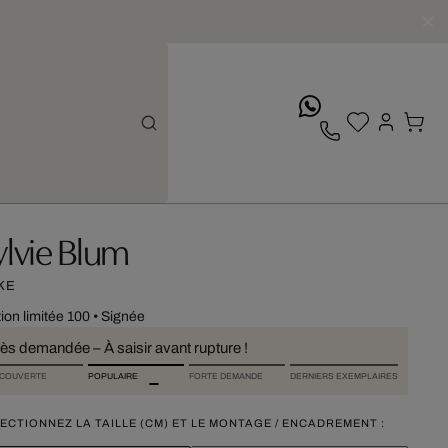
whatsApp
ylvie Blum
KE
tion limitée 100
•
Signée
rès demandée – À saisir avant rupture !
COUVERTE
POPULAIRE
FORTE DEMANDE
DERNIERS EXEMPLAIRES
ECTIONNEZ LA TAILLE (CM) ET LE MONTAGE / ENCADREMENT :