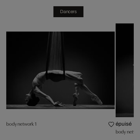
Dancers
body network 1
épuisé
body networ