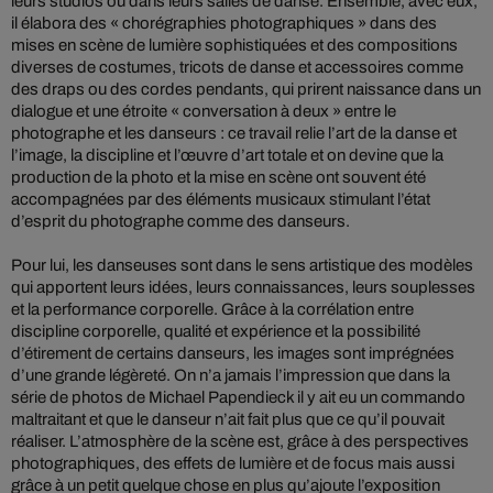
leurs studios ou dans leurs salles de danse. Ensemble, avec eux,
il élabora des « chorégraphies photographiques » dans des
mises en scène de lumière sophistiquées et des compositions
diverses de costumes, tricots de danse et accessoires comme
des draps ou des cordes pendants, qui prirent naissance dans un
dialogue et une étroite « conversation à deux » entre le
photographe et les danseurs : ce travail relie l’art de la danse et
l’image, la discipline et l’œuvre d’art totale et on devine que la
production de la photo et la mise en scène ont souvent été
accompagnées par des éléments musicaux stimulant l’état
d’esprit du photographe comme des danseurs.
Pour lui, les danseuses sont dans le sens artistique des modèles
qui apportent leurs idées, leurs connaissances, leurs souplesses
et la performance corporelle. Grâce à la corrélation entre
discipline corporelle, qualité et expérience et la possibilité
d’étirement de certains danseurs, les images sont imprégnées
d’une grande légèreté. On n’a jamais l’impression que dans la
série de photos de Michael Papendieck il y ait eu un commando
maltraitant et que le danseur n’ait fait plus que ce qu’il pouvait
réaliser. L’atmosphère de la scène est, grâce à des perspectives
photographiques, des effets de lumière et de focus mais aussi
grâce à un petit quelque chose en plus qu’ajoute l’exposition