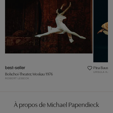
Pina Bausch
best-seller
URSULA KAU
Bolschoi-Theater, Moskau 1976
ROBERT LEBECK
À propos de Michael Papendieck