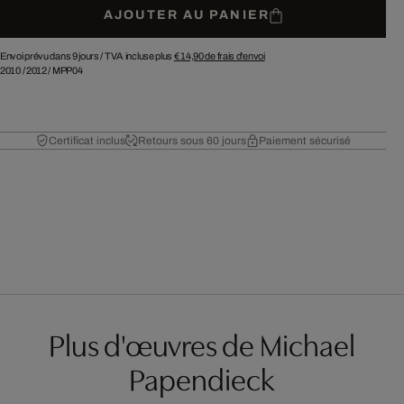
AJOUTER AU PANIER
Envoi prévu dans 9 jours /
TVA incluse plus
€ 14,90
de frais d'envoi
2010
/
2012
/
MPP04
Certificat inclus
Retours sous 60 jours
Paiement sécurisé
Plus d'œuvres de Michael
Papendieck