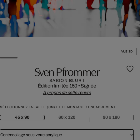
VUE 3D
Sven Pfrommer
SAIGON BLUR I
Édition limitée 150
•
Signée
À propos de cette œuvre
SÉLECTIONNEZ LA TAILLE (CM) ET LE MONTAGE / ENCADREMENT :
45 x 90
60 x 120
90 x 180
Contrecollage sous verre acrylique