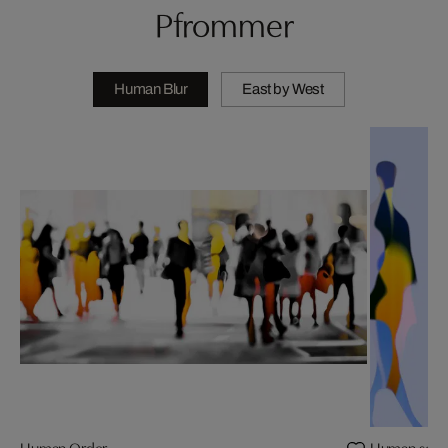
Pfrommer
Human Blur
East by West
Human Order
Human sence