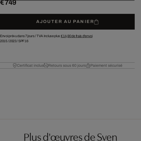
€ 749
AJOUTER AU PANIER
Envoi prévu dans 7 jours /
TVA incluse plus
€ 14,90
de frais d'envoi
2015
/
2023
/
SPF16
Certificat inclus
Retours sous 60 jours
Paiement sécurisé
Plus d'œuvres de Sven