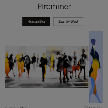
Pfrommer
Human Blur
East by West
Human Order
Human sence