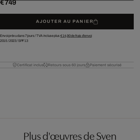
€ 749
AJOUTER AU PANIER
Envoi prévu dans 7 jours /
TVA incluse plus
€ 14,90
de frais d'envoi
2015
/
2023
/
SPF13
Certificat inclus
Retours sous 60 jours
Paiement sécurisé
Plus d'œuvres de Sven