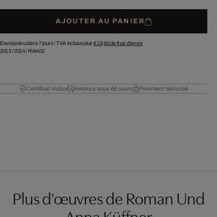
AJOUTER AU PANIER
Envoi prévu dans 7 jours /
TVA incluse plus
€ 19,90
de frais d'envoi
2013
/
2014
/
RAK02
Certificat inclus
Retours sous 60 jours
Paiement sécurisé
Plus d'œuvres de Roman Und
Anna Küffner