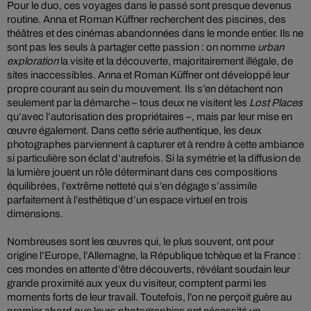
Pour le duo, ces voyages dans le passé sont presque devenus
routine. Anna et Roman Küffner recherchent des piscines, des
théâtres et des cinémas abandonnées dans le monde entier. Ils ne
sont pas les seuls à partager cette passion : on nomme
urban
exploration
la visite et la découverte, majoritairement illégale, de
sites inaccessibles. Anna et Roman Küffner ont développé leur
propre courant au sein du mouvement. Ils s’en détachent non
seulement par la démarche – tous deux ne visitent les
Lost Places
qu’avec l’autorisation des propriétaires –, mais par leur mise en
œuvre également. Dans cette série authentique, les deux
photographes parviennent à capturer et à rendre à cette ambiance
si particulière son éclat d’autrefois. Si la symétrie et la diffusion de
la lumière jouent un rôle déterminant dans ces compositions
équilibrées, l’extrême netteté qui s’en dégage s’assimile
parfaitement à l’esthétique d’un espace virtuel en trois
dimensions.
Nombreuses sont les œuvres qui, le plus souvent, ont pour
origine l’Europe, l’Allemagne, la République tchèque et la France :
ces mondes en attente d’être découverts, révélant soudain leur
grande proximité aux yeux du visiteur, comptent parmi les
moments forts de leur travail. Toutefois, l’on ne perçoit guère au