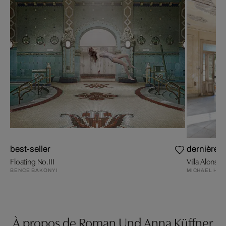
best-seller
dernières
Floating No.III
Villa Alonso 
BENCE BAKONYI
MICHAEL HIM
À propos de Roman Und Anna Küffner