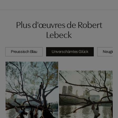
Plus d'œuvres de Robert
Lebeck
Preussisch Blau
Unverschämtes Glück
Neugierig