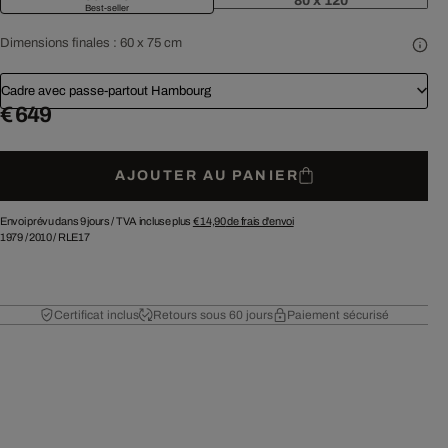
80 x 120
Best-seller
Dimensions finales :
60 x 75 cm
Cadre avec passe-partout Hambourg
€ 649
AJOUTER AU PANIER
Envoi prévu dans 9 jours /
TVA incluse plus
€ 14,90
de frais d'envoi
1979
/
2010
/
RLE17
Certificat inclus
Retours sous 60 jours
Paiement sécurisé