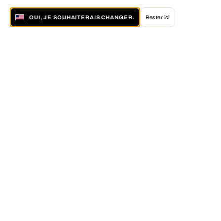
OUI, JE SOUHAITERAIS CHANGER.
Rester ici
À propos de LUMAS