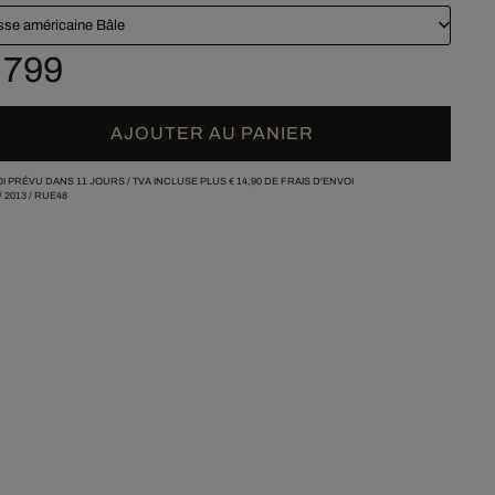
sse américaine Bâle
 799
AJOUTER AU PANIER
I PRÉVU DANS 11 JOURS /
TVA INCLUSE PLUS
€ 14,90
DE FRAIS D'ENVOI
/
2013
/
RUE48