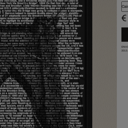
Cai
€
ENVO
2013