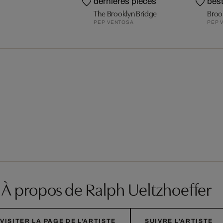
dernières pièces
best
The Brooklyn Bridge
Broo
PEP VENTOSA
PEP 
À propos de Ralph Ueltzhoeffer
VISITER LA PAGE DE L'ARTISTE
SUIVRE L'ARTISTE