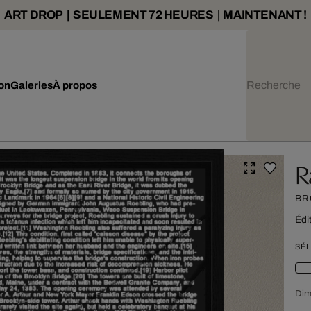
ART DROP | SEULEMENT 72 HEURES | MAINTENANT !
ion
Galeries
À propos
R
BR
Édi
SÉL
Dim