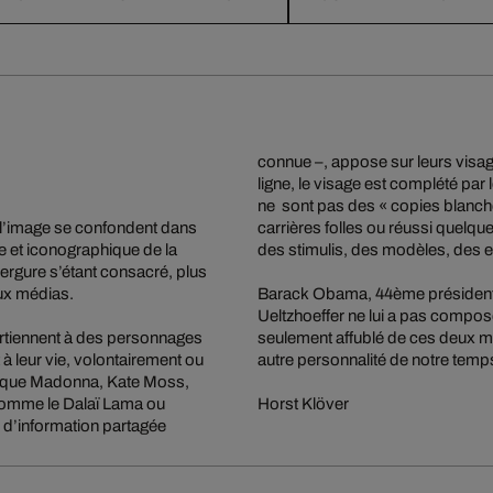
connue –, appose sur leurs visage
ligne, le visage est complété pa
ne sont pas des « copies blanches
t l’image se confondent dans
carrières folles ou réussi quel
lle et iconographique de la
des stimulis, des modèles, des e
nvergure s’étant consacré, plus
aux médias.
Barack Obama, 44ème président de
Ueltzhoeffer ne lui a pas composé
partiennent à des personnages
seulement affublé de ces deux m
à leur vie, volontairement ou
autre personnalité de notre temp
es que Madonna, Kate Moss,
omme le Dalaï Lama ou
Horst Klöver
e d’information partagée