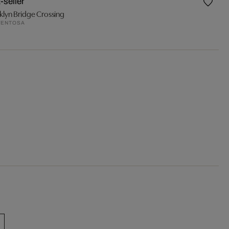
-seller
klyn Bridge Crossing
VENTOSA