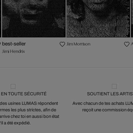
Jim Morrison
best-seller
Jimi Hendrix
 EN TOUTE SÉCURITÉ
SOUTIENT LES ARTI
 des usines LUMAS répondent
Avec chacun de tes achats LUMA
mes les plus strictes, afin de
reçoit une commission équ
arrive chez toi en aussi bon état
'il a été expédié.